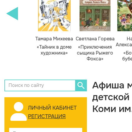
Тамара Михеева
Светлана Горева
На
Алекса
«Тайник в доме
«Приключения
художника»
сыщика Рыжего
«Бо
Фокса»
буб
Афиша м
детской
Коми им
ЛИЧНЫЙ КАБИНЕТ
РЕГИСТРАЦИЯ