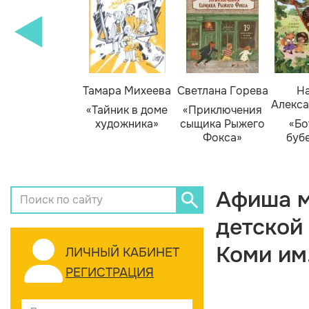
Тамара Михеева
Светлана Горева
На
Алекса
«Тайник в доме
«Приключения
художника»
сыщика Рыжего
«Бо
Фокса»
буб
Афиша м
детской
Коми им
ЛИЧНЫЙ КАБИНЕТ
РЕГИСТРАЦИЯ