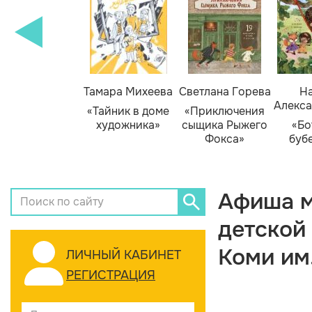
Тамара Михеева
Светлана Горева
На
Алекса
«Тайник в доме
«Приключения
художника»
сыщика Рыжего
«Бо
Фокса»
буб
Афиша м
детской
Коми им
ЛИЧНЫЙ КАБИНЕТ
РЕГИСТРАЦИЯ