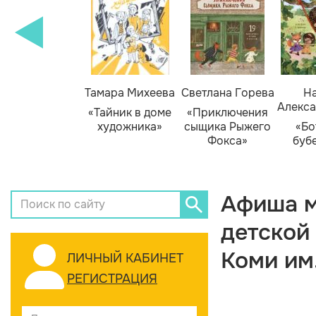
Тамара Михеева
Светлана Горева
На
Алекса
«Тайник в доме
«Приключения
художника»
сыщика Рыжего
«Бо
Фокса»
буб
Афиша м
детской
Коми им
ЛИЧНЫЙ КАБИНЕТ
РЕГИСТРАЦИЯ