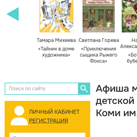
Тамара Михеева
Светлана Горева
На
Алекса
«Тайник в доме
«Приключения
художника»
сыщика Рыжего
«Бо
Фокса»
буб
Афиша м
детской
Коми им
ЛИЧНЫЙ КАБИНЕТ
РЕГИСТРАЦИЯ