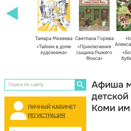
Тамара Михеева
Светлана Горева
На
Алекса
«Тайник в доме
«Приключения
художника»
сыщика Рыжего
«Бо
Фокса»
буб
Афиша м
детской
Коми им
ЛИЧНЫЙ КАБИНЕТ
РЕГИСТРАЦИЯ