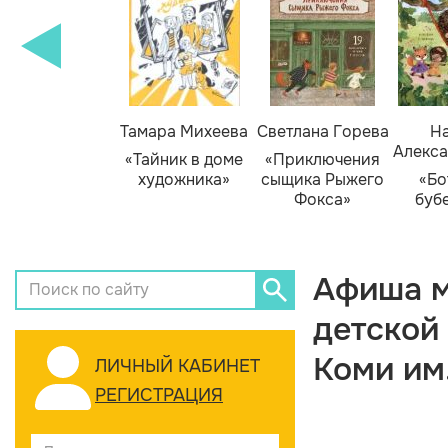
Тамара Михеева
Светлана Горева
На
Алекса
«Тайник в доме
«Приключения
художника»
сыщика Рыжего
«Бо
Фокса»
буб
Афиша м
детской
Коми им
ЛИЧНЫЙ КАБИНЕТ
РЕГИСТРАЦИЯ