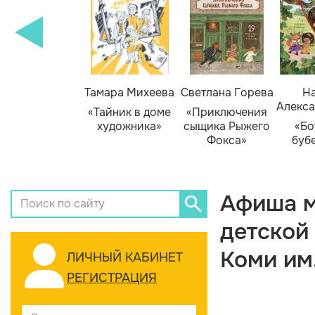
Тамара Михеева
Светлана Горева
На
Алекса
«Тайник в доме
«Приключения
художника»
сыщика Рыжего
«Бо
Фокса»
буб
Афиша м
детской
Коми им
ЛИЧНЫЙ КАБИНЕТ
РЕГИСТРАЦИЯ