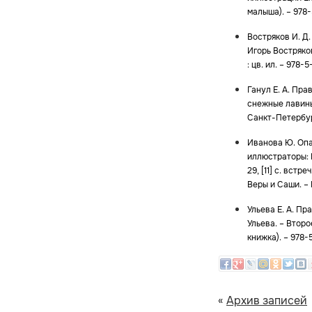
малыша).
–
978-
Востряков И. Д
Игорь Востряко
: цв. ил.
–
978-5-
Ганул Е. А. Пра
снежные лавины
Санкт-Петербур
Иванова Ю. Опа
иллюстраторы: 
29, [11] с. встреч
Веры и Саши.
–
Ульева Е. А. Пр
Ульева. – Второе
книжка). – 978-
«
Архив записей