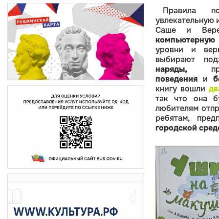
Правила п
увлекательную и
Саше и Вер
компьютерную 
уровни и верн
выбирают под
наряды,
пра
поведения
и
б
книгу вошли
дв
так что она б
любителям отпр
ребятам, пред
городской сред