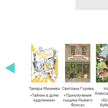
Тамара Михеева
Светлана Горева
На
Алекса
«Тайник в доме
«Приключения
художника»
сыщика Рыжего
«Бо
Фокса»
буб