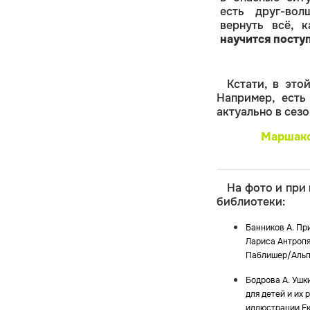
есть друг-вол
вернуть всё, 
научится посту
Кстати, в это
Например, есть
актуально в сезо
Маршаков
На фото и при
библиотеки:
Банников А. При
Лариса Антропя
Паблишер/Альпи
Бодрова А. Ушк
для детей и их
иллюстрации Е