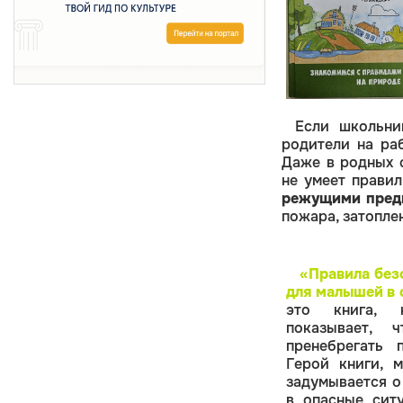
Если школьн
родители на ра
Даже в родных с
не умеет прави
режущими предм
пожара, затопле
«Правила без
для малышей в 
это книга, 
показывает, 
пренебрегать 
Герой книги, 
задумывается о
в опасные ситу