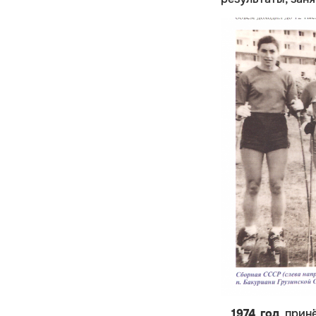
1974 год
принё