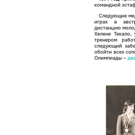
командной эстаф
Следующие мед
играх в авст
дистанцию молод
Хелене Текало,
тренером рабо
следующий забе
обойти всех соп
Олимпиады –
дв