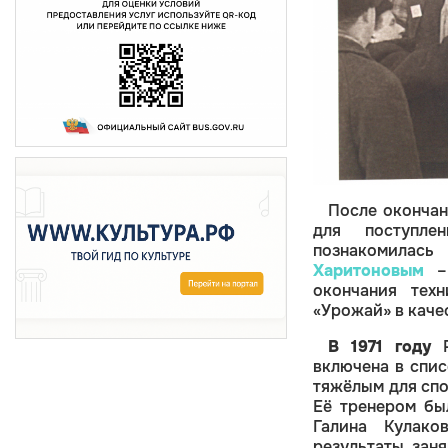
После окончан
для поступле
познакомила
Харитоновым
– 
окончания тех
«Урожай» в каче
В 1971 году
Р
включена в спис
тяжёлым для спо
Её тренером бы
Галина Кулако
результаты, заня