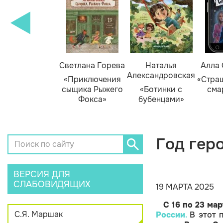
амара Михеева
Светлана Горева
Наталья
Алла
Александровская
Тайник в доме
«Приключения
«Стра
художника»
сыщика Рыжего
«Ботинки с
сма
Фокса»
бубенцами»
Год гер
ВЕРСИЯ ДЛЯ
СЛАБОВИДЯЩИХ
19 МАРТА 2025
С 16 по 23 мар
С.Я. Маршак
России
.
В этот 