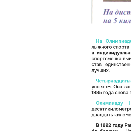
На Олимпиад
лыжного спорта
в индивидуальн
спортсменка выи
став единстве
лучших.
Четырнадцаты
успехом. Она з
1985 года снова 
Олимпиаду 1
десятикиломет
двадцать килом
В 1992 году
Ра