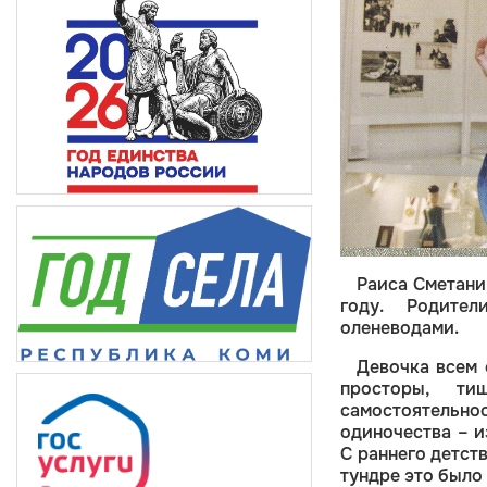
Раиса Сметан
году. Родите
оленеводами.
Девочка всем
просторы, ти
самостоятельн
одиночества – и
С раннего детст
тундре это было