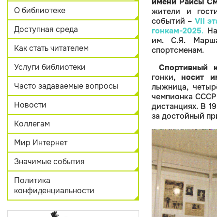
имени Раисы См
О библиотеке
жители и гост
событий –
VII э
Доступная среда
гонкам-2025
.
Нац
им. С.Я. Мар
Как стать читателем
спортсменам.
Услуги библиотеки
Спортивный к
гонки,
носит и
Часто задаваемые вопросы
лыжница, четыр
чемпионка СССР 
Новости
дистанциях. В 1
за достойный пр
Коллегам
Мир Интернет
Значимые события
Политика
конфиденциальности