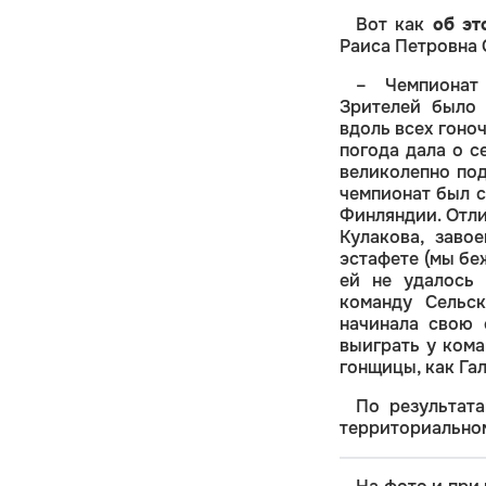
Вот как
об эт
Раиса Петровна 
– Чемпионат
Зрителей было 
вдоль всех гоно
погода дала о с
великолепно под
чемпионат был 
Финляндии. Отли
Кулакова, заво
эстафете (мы бе
ей не удалось 
команду Сельс
начинала свою 
выиграть у кома
гонщицы, как Гал
По результат
территориальном