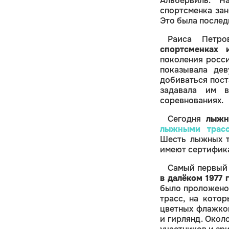
Альбервиль. Н
спортсменка за
Это была послед
Раиса Петр
спортсменках 
поколения росс
показывала де
добиваться пост
задавала им в
соревнованиях.
Сегодня
лыжн
лыжными трасс
Шесть лыжных т
имеют сертифика
Самый первый 
в далёком 1977 
было проложено
трасс, на кото
цветных флажков
и гирлянд. Окол