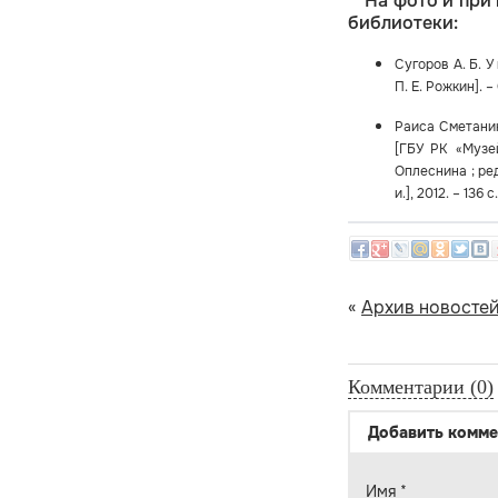
На фото и при
библиотеки:
Сугоров А. Б. У
П. Е. Рожкин]. – 
Раиса Сметанина
[ГБУ РК «Музе
Оплеснина ; ред.
и.], 2012. – 136
«
Архив новосте
Комментарии (0)
Добавить комме
Имя
*