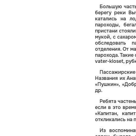
Большую часть
берегу реки Вы
катались на ло
пароходы, бега
пристани стояли
мукой, с сахаро
обследовать п
отделения. От м
парохода. Такие 
vater-kloset, ру
Пассажирские
Названия их Ана
«Пушкин», «Добр
др.
Ребята частен
если в это врем
«Капитан, капи
откликались на п
Из воспомина