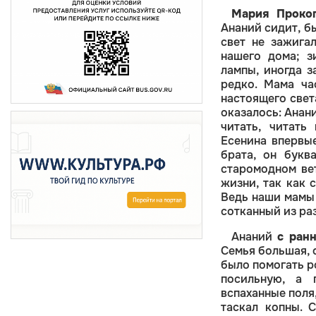
Мария Прокоп
Ананий сидит, б
свет не зажига
нашего дома; з
лампы, иногда з
редко. Мама ча
настоящего свет
оказалось: Анан
читать, читать
Есенина впервы
брата, он букв
старомодном ве
жизни, так как 
Ведь наши мамы 
сотканный из ра
Ананий
с ранн
Семья большая, 
было помогать ро
посильную, а 
вспаханные поля
таскал копны. 