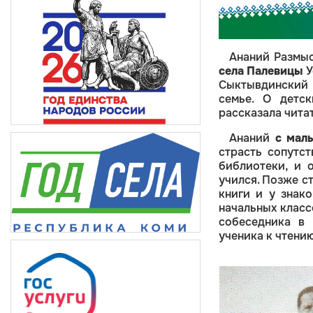
Ананий Размы
села Палевицы
У
Сыктывдинский 
семье. О детс
рассказала чита
Ананий
с мал
страсть сопутст
библиотеки, и 
учился. Позже с
книги и у знако
начальных класс
собеседника в 
ученика к чтени