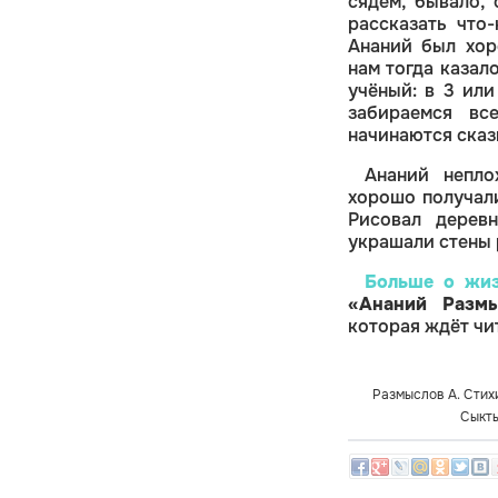
сядем, бывало,
рассказать что
Ананий был хор
нам тогда казало
учёный: в 3 или
забираемся вс
начинаются сказк
Ананий непло
хорошо получали
Рисовал деревн
украшали стены 
Больше о жиз
«Ананий Размы
которая ждёт ч
Размыслов А. Стихи
Сыкты