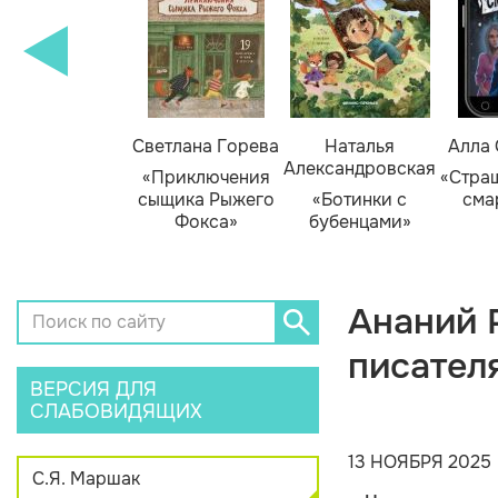
амара Михеева
Светлана Горева
Наталья
Алла
Александровская
Тайник в доме
«Приключения
«Стра
художника»
сыщика Рыжего
«Ботинки с
сма
Фокса»
бубенцами»
Ананий 
писател
ВЕРСИЯ ДЛЯ
СЛАБОВИДЯЩИХ
13 НОЯБРЯ 2025
С.Я. Маршак