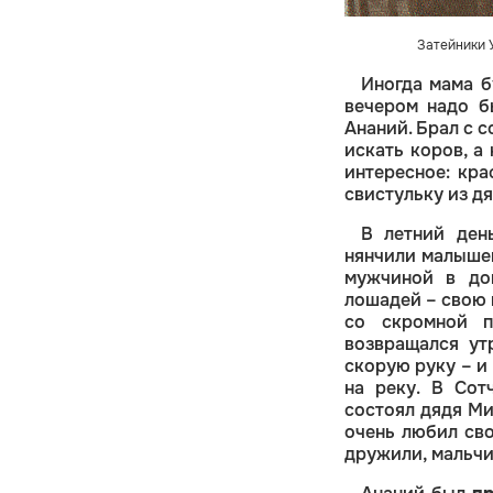
Затейники 
Иногда мама б
вечером надо б
Ананий. Брал с 
искать коров, а
интересное: кр
свистульку из д
В летний ден
нянчили малышей
мужчиной в до
лошадей – свою 
со скромной п
возвращался ут
скорую руку – и
на реку. В Сот
состоял дядя Ми
очень любил сво
дружили, мальчик