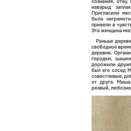
сознания, отец 
навзрыд запла
Пригласили мес
была неграмотн
привели в чувст
Эта женщина мно
Раньше дереве
свободное время
деревне. Орган
городки, шашк
дорожили дружб
был его сосед 
совестливые, до
от друга. Миша
резвый, любозна