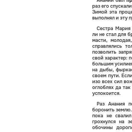
Ананий был
п
раз его спускал
Зимой эта проце
выполнял и эту п
Сестра Мария 
ли не стал для 
масти, молодая
справлялись то
позволить запря
свой характер: п
большим усилием
на дыбы, фыркае
своем пути. Есл
изо всех сил во
оглоблях да так
успокоится.
Раз Анания п
боронить землю.
пока не свалил
грохнулся на з
обочины дороги