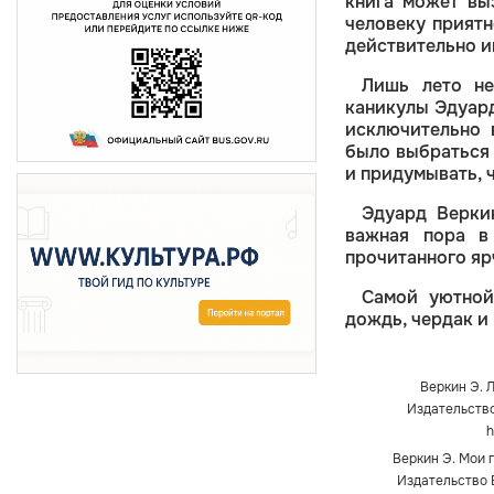
книга может выз
человеку приятн
действительно и
Лишь лето не
каникулы Эдуард
исключительно 
было выбраться 
и придумывать, ч
Эдуард Веркин
важная пора в
прочитанного яр
Самой уютной
дождь, чердак и
Веркин Э. Л
Издательство
h
Веркин Э. Мои п
Издательство В