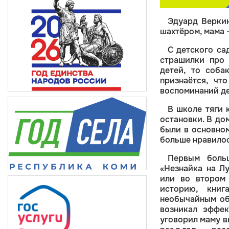
Эдуард Верк
шахтёром, мама 
С детского са
страшилки про 
детей, то соба
признаётся, чт
воспоминаний де
В школе тяги 
остановки. В до
были в основном
больше нравилос
Первым боль
«Незнайка на Л
или во втором 
историю, книг
необычайным об
возникал эффек
уговорил маму в