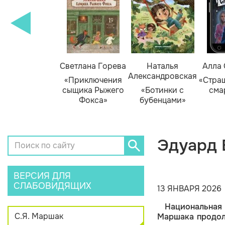
амара Михеева
Светлана Горева
Наталья
Алла
Александровская
Тайник в доме
«Приключения
«Стра
художника»
сыщика Рыжего
«Ботинки с
сма
Фокса»
бубенцами»
Эдуард 
ВЕРСИЯ ДЛЯ
СЛАБОВИДЯЩИХ
13 ЯНВАРЯ 2026
Национальная
С.Я. Маршак
Маршака продо