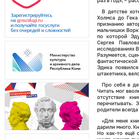
раз в год», – ра
В детстве хот
Холмса до Гека
признанию авто
мальчишки Ворку
по которой Эду
Сергея Павлов
исследованиях Вн
Разумеется, сце
фантастической
Эдика появился
штакетника, вел
Про себя в де
Читать мог ввол
отсутствие кн
перечитывать. 
родители всегда 
«Для меня кни
дарили много. Кн
Но как-то ещё с