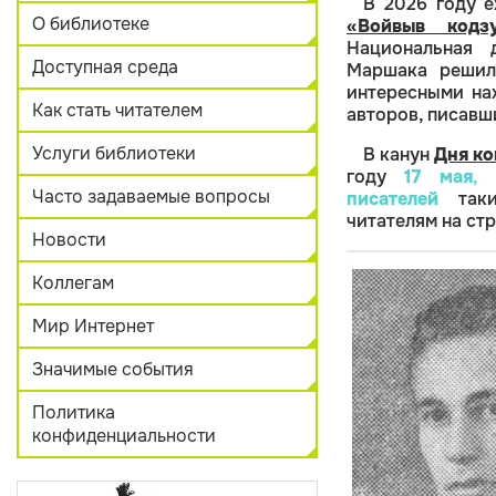
В 2026 году 
О библиотеке
«Войвыв кодзу
Национальная 
Доступная среда
Маршака решила
интересными на
Как стать читателем
авторов, писавши
Услуги библиотеки
В канун
Дня ко
году
17 мая
,
М
Часто задаваемые вопросы
писателей
таки
читателям на ст
Новости
Коллегам
Мир Интернет
Значимые события
Политика
конфиденциальности