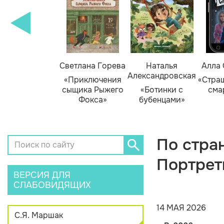
амара Михеева
Светлана Горева
Наталья
Алла
Александровская
Тайник в доме
«Приключения
«Стра
художника»
сыщика Рыжего
«Ботинки с
сма
Фокса»
бубенцами»
По стра
Портрет
ВЕРСИЯ ДЛЯ
СЛАБОВИДЯЩИХ
14 МАЯ 2026
С.Я. Маршак