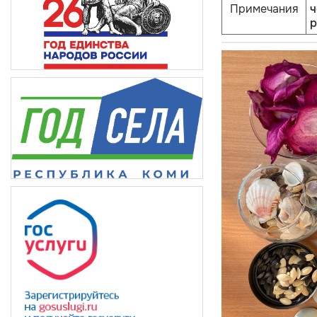
Примечания
ч
р