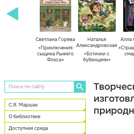
амара Михеева
Светлана Горева
Наталья
Алла
Александровская
Тайник в доме
«Приключения
«Стра
художника»
сыщика Рыжего
«Ботинки с
сма
Фокса»
бубенцами»
Творчес
изготов
С.Я. Маршак
природн
О библиотеке
Доступная среда