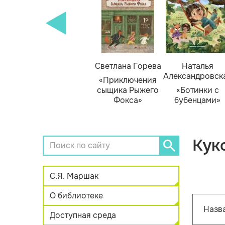
кизюк
Тамара Михеева
Светлана Горева
Наталья
Александровск
нью
«Тайник в доме
«Приключения
я»
художника»
сыщика Рыжего
«Ботинки с
Фокса»
бубенцами»
Кук
С.Я. Маршак
О библиотеке
Назв
Доступная среда