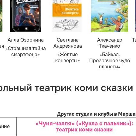
Алла Озорнина
Светлана
Александр
Т
ая
Андреянова
Ткаченко
«Страшная тайна
смартфона»
«Жёлтые
«Байкал.
конверты»
Прозрачное чудо
планеты»
ольный театрик коми сказки
Другие студии и клубы в Марша
«Чуня-чалля» («Кукла с пальчик»):
ание
театрик коми сказки