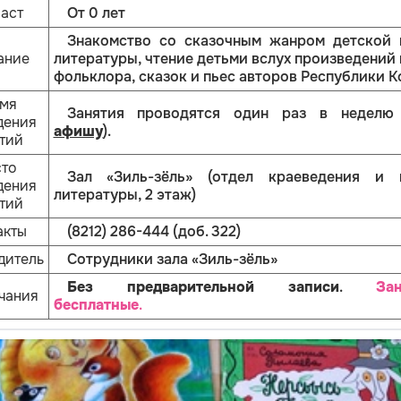
аст
От 0 лет
Знакомство со сказочным жанром детской 
ание
литературы, чтение детьми вслух произведений
фольклора, сказок и пьес авторов Республики К
мя
Занятия проводятся один раз в неделю
дения
афишу
).
тий
то
Зал «Зиль-зёль» (отдел краеведения и 
дения
литературы, 2 этаж)
тий
акты
(8212) 286-444 (доб. 322)
дитель
Сотрудники зала «Зиль-зёль»
Без предварительной записи
.
Зан
чания
бесплатные
.