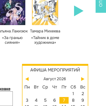
атьяна Лакизюк
Тамара Михеева
Светлана Горева
Н
Алекс
«За гранью
«Тайник в доме
«Приключения
сияния»
художника»
сыщика Рыжего
«Б
Фокса»
бу
АФИША МЕРОПРИЯТИЙ
Август 2026
Пн
Вт
Ср
Чт
Пт
Сб
Вс
ковке
1
2
3
4
5
6
7
8
9