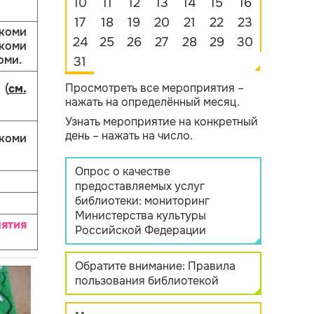
10
11
12
13
14
15
16
17
18
19
20
21
22
23
коми
24
25
26
27
28
29
30
 коми
оми.
31
Просмотреть все мероприятия –
 (
см.
нажать на определённый месяц.
Узнать мероприятие на конкретный
день – нажать на число.
коми
Опрос о качестве
предоставляемых услуг
библиотеки: мониторинг
Министерства культуры
ятия
Российской Федерации
Обратите внимание: Правила
пользования библиотекой