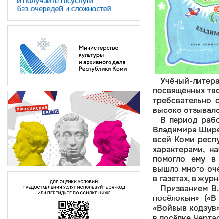
Учёный-литер
посвящённых тво
требовательно 
высоко отзывалс
В период раб
Владимира Ширяе
всей Коми респ
характерами, н
помогло ему в 
вышло много оче
в газетах, в жур
Призванием В.
посёлокын» («В
«Войвыв кодзув»
в посёлке Черта