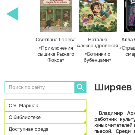
амара Михеева
Светлана Горева
Наталья
Алла
Александровская
Тайник в доме
«Приключения
«Стра
художника»
сыщика Рыжего
«Ботинки с
сма
Фокса»
бубенцами»
Ширяев 
С.Я. Маршак
Владимир Ар
О библиотеке
работник культ
юных читателей 
Доступная среда
пьесой. Среди 