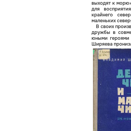
выходят к морю»
для восприяти
крайнего севе
маленьких север
В своих произ
дружбы в совме
юными героями 
Ширяева прониз