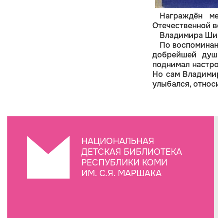
Награждён м
Отечественной во
Владимира Ширя
По воспоминан
добрейшей душ
поднимал настро
Но сам Владими
улыбался, относи
НАЦИОНАЛЬНАЯ
ДЕТСКАЯ БИБЛИОТЕКА
РЕСПУБЛИКИ КОМИ
ИМ. С.Я. МАРШАКА
Создание сайта