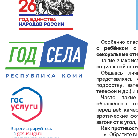
Особенно опас
с ребёнком с
сексуальные отн
Такие знакомс
социальной сети
Общаясь лич
представляясь
подростку, зат
телефон и др.) и
Часто такие
обнажённого т
перед веб-камер
эротические фо
загоняют в угол,
Как противост
Обратите вн