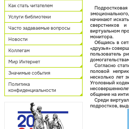
Как стать читателем
Подросткова
эмоционального
Услуги библиотеки
начинают искать
сверстников и
Часто задаваемые вопросы
виртуальном про
монитора.
Новости
Общаясь в сет
«друзья» соверш
Коллегам
пользователь ри
домогательствам
Мир Интернет
Согласно стат
половой неприк
Значимые события
несколько лет з
Уголовный кодек
Политика
несовершеннолет
конфиденциальности
общение на инти
Среди виртуал
подростков, вы