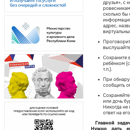
друзья», с 
ровесникам
сколько бы 
информацию
адрес, назв
виртуальны
Проговорит
выслушайте
Сохраните в
ребёнком (
т.п.).
При обнару
сообщить о
Сохраняйте
или дочь бу
Никогда не 
ответ на ег
Главной зада
Нужно дать е