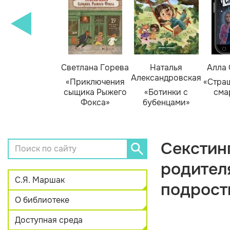
амара Михеева
Светлана Горева
Наталья
Алла
Александровская
Тайник в доме
«Приключения
«Стра
художника»
сыщика Рыжего
«Ботинки с
сма
Фокса»
бубенцами»
Секстинг
родител
С.Я. Маршак
подрост
О библиотеке
Доступная среда