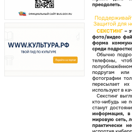
преодолеть.
Поддерживайт
Защитой для н
СЕКСТИНГ
– э
фото/видео фай
форма коммуни
среди подростко
Обычно подро
телефоны, что
полуобнажённом
подругам или
фотографии тол
пересылает их
используют в ка
Секстинг выгл
кто-нибудь не 
станут достоян
информация, в
мировую сеть, л
практически н
испортив киберр