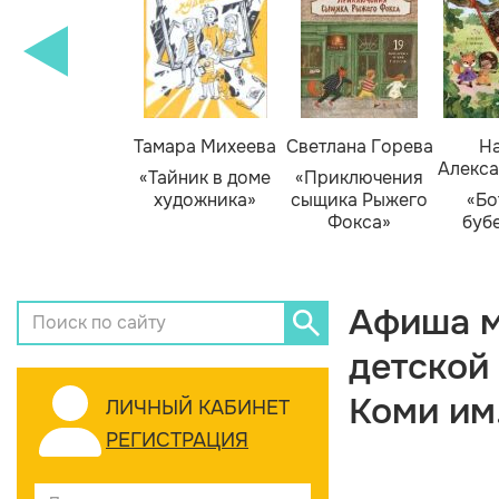
Тамара Михеева
Светлана Горева
На
Алекса
«Тайник в доме
«Приключения
художника»
сыщика Рыжего
«Бо
Фокса»
буб
Афиша м
детской
Коми им
ЛИЧНЫЙ КАБИНЕТ
РЕГИСТРАЦИЯ