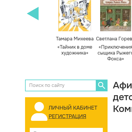
Тамара Михеева
Светлана Горе
«Тайник в доме
«Приключени
художника»
сыщика Рыжег
Фокса»
Афи
дет
Ком
ЛИЧНЫЙ КАБИНЕТ
РЕГИСТРАЦИЯ