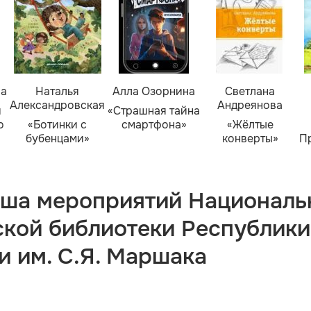
ва
Наталья
Алла Озорнина
Светлана
Александровская
Андреянова
я
«Страшная тайна
о
«Ботинки с
смартфона»
«Жёлтые
бубенцами»
конверты»
П
ша мероприятий Националь
ской библиотеки Республики
и им. С.Я. Маршака