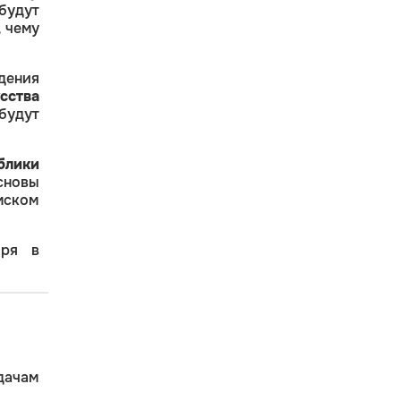
будут
 чему
дения
сства
будут
блики
сновы
мском
бря в
дачам