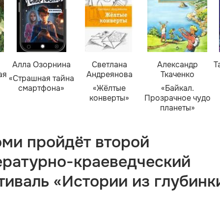
Алла Озорнина
Светлана
Александр
Т
ая
Андреянова
Ткаченко
«Страшная тайна
смартфона»
«Жёлтые
«Байкал.
конверты»
Прозрачное чудо
планеты»
оми пройдёт второй
ературно-краеведческий
тиваль «Истории из глубинк