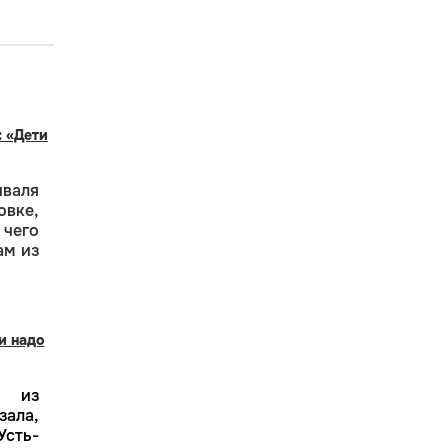
: «Дети
валя
вке,
 чего
ам из
и надо
 из
зала,
сть-