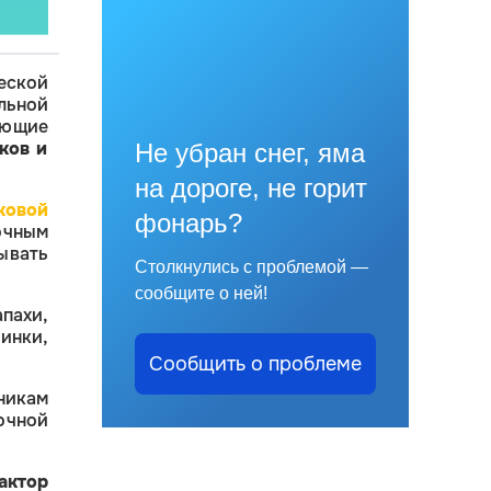
еской
льной
ующие
ков и
Не убран снег, яма
на дороге, не горит
ковой
фонарь?
очным
ывать
Столкнулись с проблемой —
сообщите о ней!
пахи,
инки,
Сообщить о проблеме
никам
очной
актор