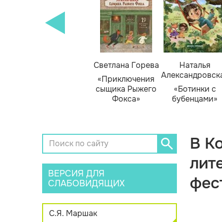
кизюк
Тамара Михеева
Светлана Горева
Наталья
Александровск
нью
«Тайник в доме
«Приключения
я»
художника»
сыщика Рыжего
«Ботинки с
Фокса»
бубенцами»
В К
лит
ВЕРСИЯ ДЛЯ
фес
СЛАБОВИДЯЩИХ
С.Я. Маршак