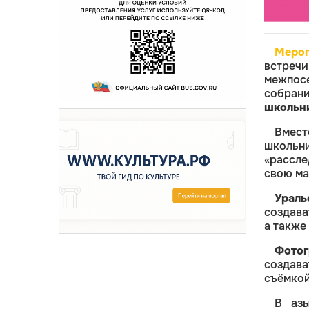
Мероп
встреч
межпос
собран
школьни
Вмес
школьни
«рассле
свою ма
Ураль
создава
а также
Фото
создава
съёмкой
В аз