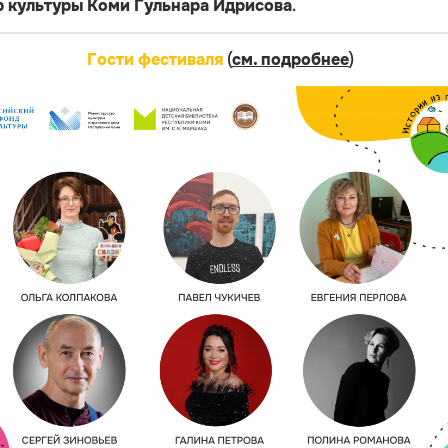
 культуры Коми Гульнара Идрисова
.
Гости фестиваля
(
см. подробнее
)