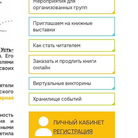
Мероприятия для
организованных групп
Приглашаем на книжные
выставки
Как стать читателем
Усть-
. Его
Заказать и продлить книги
елями
онлайн
своих
Виртуальные викторины
ятели
еского
ерная
Хранилище событий
ность
ния и
ЛИЧНЫЙ КАБИНЕТ
чными
РЕГИСТРАЦИЯ
етила