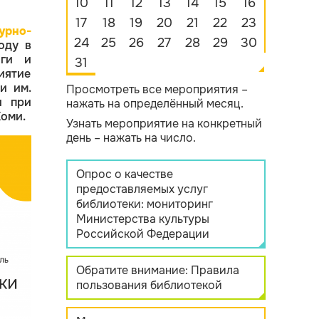
10
11
12
13
14
15
16
17
18
19
20
21
22
23
урно-
24
25
26
27
28
29
30
оду в
оги и
31
иятие
и им.
Просмотреть все мероприятия –
и при
нажать на определённый месяц.
Коми.
Узнать мероприятие на конкретный
день – нажать на число.
Опрос о качестве
предоставляемых услуг
библиотеки: мониторинг
Министерства культуры
Российской Федерации
Обратите внимание: Правила
пользования библиотекой