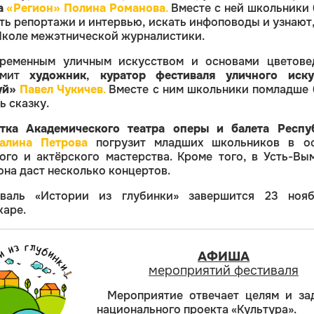
а
«Регион» Полина Романова
.
Вместе с ней школьники 
ть репортажи и интервью, искать инфоповоды и узнают,
Школе межэтнической журналистики.
ременным уличным искусством и основами цветове
омит
художник
,
куратор фестиваля уличного иску
уй»
Павел Чукичев
.
Вместе с ним школьники помладше 
ь сказку.
тка Академического театра оперы и балета Респу
алина Петрова
погрузит младших школьников в о
ого и актёрского мастерства. Кроме того, в Усть-Вы
она даст несколько концертов.
валь «Истории из глубинки» завершится 23 ноя
аре.
АФИША
мероприятий фестиваля
Мероприятие отвечает целям и за
национального проекта «Культура».