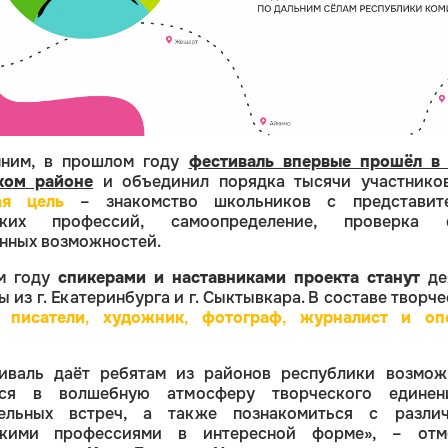
ним, в прошлом году
фестиваль впервые прошёл в 
ком районе
и объединил порядка тысячи участников
ая цель
– знакомство школьников с представит
ских профессий, самоопределение, проверка 
нных возможностей.
м году
спикерами и наставниками проекта станут
де
ы из г. Екатеринбурга и г. Сыктывкара. В составе творч
а
писатели
,
художник
,
фотограф
,
журналист и оп
иваль даёт ребятам из районов республики возмож
ься в волшебную атмосферу творческого едине
тельных встреч, а также познакомиться с разли
скими профессиями в интересной форме», – отм