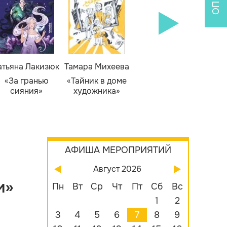
атьяна Лакизюк
Тамара Михеева
Светлана Горева
Н
Алекс
«За гранью
«Тайник в доме
«Приключения
сияния»
художника»
сыщика Рыжего
«Б
Фокса»
бу
АФИША МЕРОПРИЯТИЙ
Август 2026
и»
Пн
Вт
Ср
Чт
Пт
Сб
Вс
1
2
3
4
5
6
7
8
9