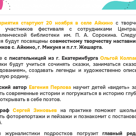
риятия стартуют 20 ноября в селе Айкино
с творч
и участников фестиваля с сотрудниками Центра
еленческой библиотеки им. П. А. Сорокина. След
ия будут посвящены
совместному творчеству наставни
ков с
.
Айкино, г
.
Микуня и п
.
г
.
т
.
Жешарта
.
те
с писательницей из г
.
Екатеринбурга
Ольгой Колпа
ки будут учиться сочинять сказки, заниматься сказ
дованием», создавать легенды и художественно опис
лую родину.
ский автор
Евгения Перлова
научит детей «видеть» за
ть современные истории и погружаться в историю глуб
 открывать в себе поэтов.
граф
Сергей Зиновьев
на практике поможет школь
ть фоторепортажи и пейзажи и познакомит с постанов
.
ы журналистики подростков погрузит
главный ред