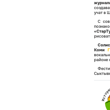
журнал
создава
учат в 
С сов
познак
«СтарТ
рисоват
Солис
Коми
Г
вокальн
районе 
Фести
Сыктывк