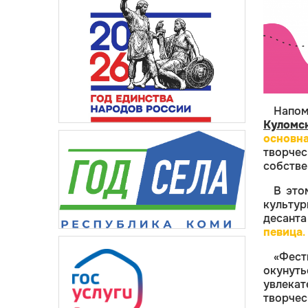
Напом
Куломс
основн
творче
собстве
В это
культур
десант
певица
.
«Фест
окунут
увлека
творче