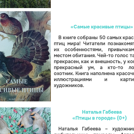
«Самые красивые птицы»
В книге собраны 50 самых кра
птиц мира! Читатели познакомя
их особенностями, привычка
местом обитания. Чей-то голос т
прекрасен, как и внешность, у ко
прекрасный ум, а кто-то ло
охотник. Книга наполнена красо
иллюстрациями и карти
художников.
Наталья Габеева
«Птицы в городе» (0+)
Наталья Габеева – художни