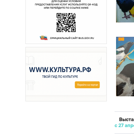
Выста
с 27 ап