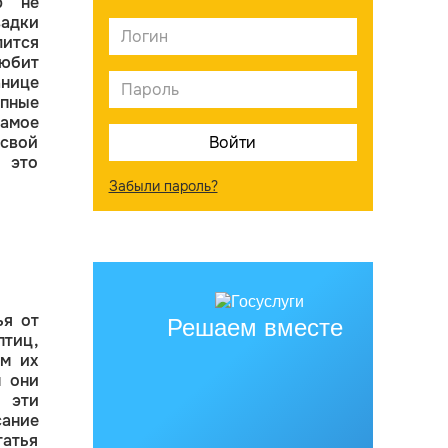
р не
вадки
лится
юбит
нице
пные
амое
 свой
 это
Забыли пароль?
ья от
Решаем вместе
птиц,
ем их
м они
а эти
ание
татья