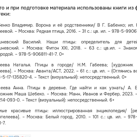
то и при подготовке материала использованы книги из 
еки:
енко Владимир. Ворона и её родственники/ В Г. Бабенко; ил.
еевой. – Москва: Редкая птица, 2016. – 31 с.: цв. ил. – 978-5-9906
шневский Василий. Наши птицы: определитель для дете
невский. – Москва: Фитон XXI, 2018. – 63 с.: цв.ил. – Знак
родой. – 978-5-906811-41-7. 0+
беева Наталья. Птицы в городе/ Н.М. Габеева; [художник 
еева]. – Москва: Аванта/АСТ, 2022. – 61 с.: цв. ил. – (Оглянись во
-5-17-135820-4. – Текст (визуальный): непосредственный. 0+
сеева Анна. Птицы в деревне. Где найти и как узнать/ А. Е
ожник Маша Шебеко. – Москва: Манн, Иванов и Фербер, 2023. 
14-093-0. – Текст (визуальный): непосредственный. 6+
мые красивые птицы: иллюстрированная энциклопедия/ [ре
телеева]. – Москва: Белый город, 2010. – 101 с.: цв. ил. – 978
1-7.