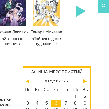
атьяна Лакизюк
Тамара Михеева
Светлана Горева
Н
Алекс
«За гранью
«Тайник в доме
«Приключения
сияния»
художника»
сыщика Рыжего
«Б
Фокса»
бу
АФИША МЕРОПРИЯТИЙ
Август 2026
Пн
Вт
Ср
Чт
Пт
Сб
Вс
1
2
лняют
3
4
5
6
7
8
9
ьями)