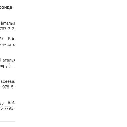
фонда
 Натальи
767-3-2.
й/ В.А.
омимся с
Наталья
круг). –
всеева;
– 978-5-
д. А.И.
-5-7793-