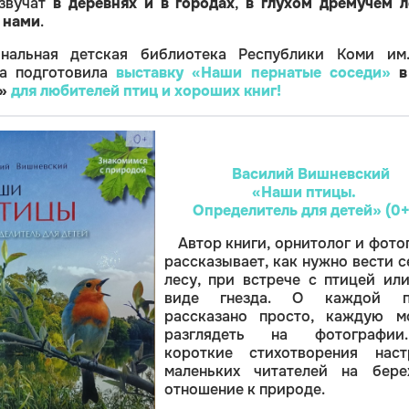
 звучат
в деревнях и в городах
,
в глухом дремучем л
 нами
.
нальная детская библиотека Республики Коми им.
а подготовила
выставку «Наши пернатые соседи»
в
»
для любителей птиц и хороших книг!
Василий Вишневский
«Наши птицы.
Определитель для детей» (0+
Автор книги, орнитолог и фото
рассказывает, как нужно вести с
лесу, при встрече с птицей ил
виде гнезда. О каждой п
рассказано просто, каждую м
разглядеть на фотографи
короткие стихотворения наст
маленьких читателей на бере
отношение к природе.