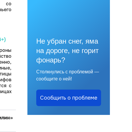
м со
ьего
6+)
Не убран снег, яма
на дороге, не горит
роны
ство
фонарь?
но,
мные,
Столкнулись с проблемой —
тицы
сообщите о ней!
мифов
тся с
ницах
Сообщить о проблеме
илин»