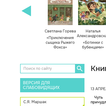
кизюк
Тамара Михеева
Светлана Горева
Наталья
Александровск
нью
«Тайник в доме
«Приключения
я»
художника»
сыщика Рыжего
«Ботинки с
Фокса»
бубенцами»
Кни
ВЕРСИЯ ДЛЯ
СЛАБОВИДЯЩИХ
13 АПРЕ
Чуть
С.Я. Маршак
причуд