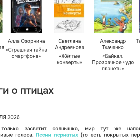
Алла Озорнина
Светлана
Александр
Т
ая
Андреянова
Ткаченко
«Страшная тайна
смартфона»
«Жёлтые
«Байкал.
конверты»
Прозрачное чудо
планеты»
ги о птицах
ЛЯ 2026
 только засветит солнышко, мир тут же напо
ливые голоса.
Песни пернатых
(то есть покрытых пер