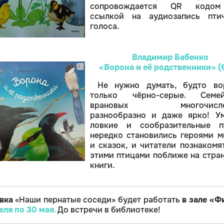
сопровождается QR кодо
ссылкой на аудиозапись птич
голоса.
Владимир Бабенко
«Ворона и её родственники» (
Не нужно думать, будто во
только чёрно-серые. Семей
врановых многочислен
разнообразно и даже ярко! У
ловкие и сообразительные п
нередко становились героями 
и сказок, и читатели познакомя
этими птицами поближе на стра
книги.
вка
«Наши пернатые соседи» будет работать
в зале «Ф
реля по 30 мая
.
До встречи в библиотеке!