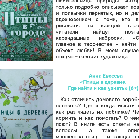
любительница природы. Авто
только подробно описывает по
и привычки пернатых, но и де
вдохновением с теми, кто л
рисовать: на каждой стра
читатели найдут поэта
карандашные наброски. «С
главное в творчестве – найти
объект любви! В моём случае
птицы» – говорит художница.
Анна Евсеева
«Птицы в деревне.
Где найти и как узнать» (6+)
Как отличить домового вороб
полевого? Где и когда искать 
как разглядеть их поближе? Ч
кормить и как помогать? О че
поют? В книге есть ответы н
вопросы, а также опис
множества птиц – и каждая с