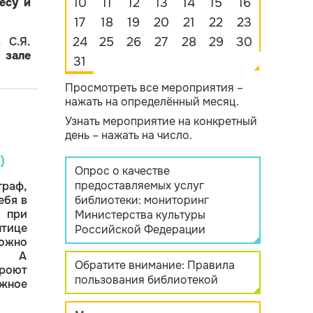
есу и
10
11
12
13
14
15
16
17
18
19
20
21
22
23
 С.Я.
24
25
26
27
28
29
30
 зале
31
Просмотреть все мероприятия –
нажать на определённый месяц.
Узнать мероприятие на конкретный
день – нажать на число.
)
Опрос о качестве
предоставляемых услуг
граф,
ебя в
библиотеки: мониторинг
и при
Министерства культуры
тице
Российской Федерации
ожно
и. А
Обратите внимание: Правила
роют
пользования библиотекой
жное