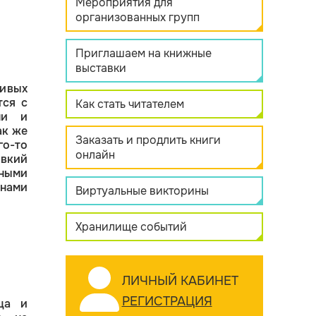
Мероприятия для
организованных групп
Приглашаем на книжные
выставки
сивых
тся с
Как стать читателем
ми и
ак же
Заказать и продлить книги
го-то
онлайн
вкий
чными
нами
Виртуальные викторины
Хранилище событий
ЛИЧНЫЙ КАБИНЕТ
РЕГИСТРАЦИЯ
ца и