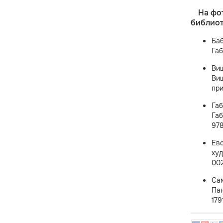
На фо
библиот
Баб
Габ
Ви
Виш
при
Га
Габ
978
Ев
худ
002
Са
Пан
179