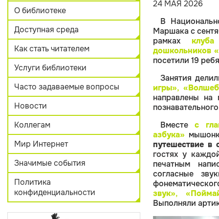
24 МАЯ 2026
О библиотеке
В Национальн
Доступная среда
Маршака с сентя
рамках
клуба и
Как стать читателем
дошкольников
посетили 19 ребя
Услуги библиотеки
Занятия дели
Часто задаваемые вопросы
игры»
,
«Волшебн
направлены на 
Новости
познавательного
Коллегам
Вместе
с
гла
азбука»
мышонк
Мир Интернет
путешествие в 
гостях у каждо
Значимые события
печатным напи
согласные зву
Политика
фонематическог
конфиденциальности
звук»
,
«Поймай
Выполняли артик