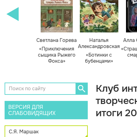
амара Михеева
Светлана Горева
Наталья
Алла
Александровская
Тайник в доме
«Приключения
«Стра
художника»
сыщика Рыжего
«Ботинки с
сма
Фокса»
бубенцами»
Клуб ин
творчес
ВЕРСИЯ ДЛЯ
итоги 2
СЛАБОВИДЯЩИХ
С.Я. Маршак