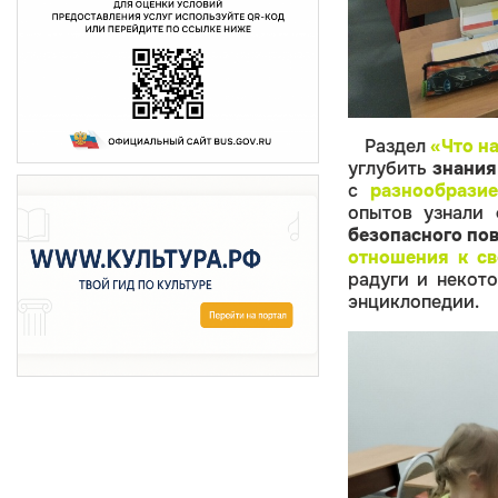
Раздел
«Что н
углубить
знания
с
разнообразие
опытов
узнали
о
безопасного
пов
отношения к с
радуги
и некот
энциклопедии.