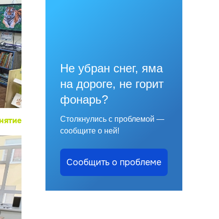
Не убран снег, яма
на дороге, не горит
фонарь?
Столкнулись с проблемой —
нятие
сообщите о ней!
Сообщить о проблеме