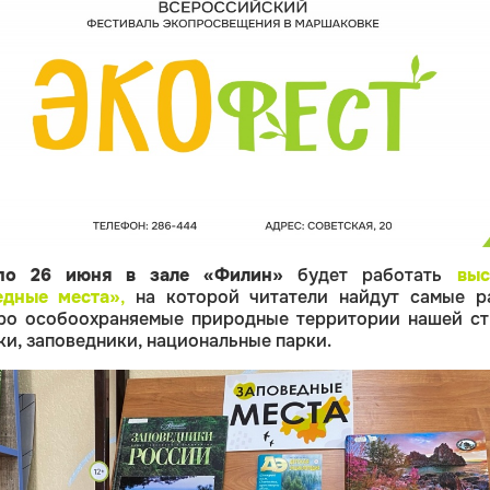
по 26 июня
в зале «Филин»
будет работать
выс
едные места»
,
на которой читатели найдут самые р
ро особоохраняемые природные территории нашей ст
ки, заповедники, национальные парки.