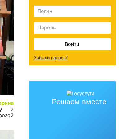
Забыли пароль?
Решаем вместе
орина
му и
розой