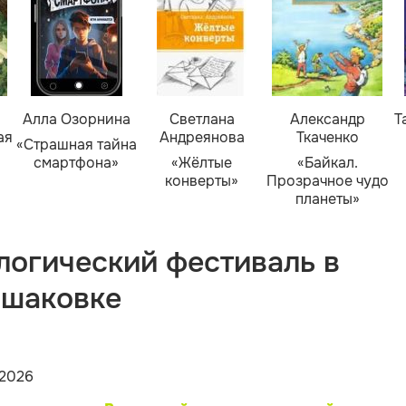
Алла Озорнина
Светлана
Александр
Т
ая
Андреянова
Ткаченко
«Страшная тайна
смартфона»
«Жёлтые
«Байкал.
конверты»
Прозрачное чудо
планеты»
логический фестиваль в
шаковке
2026