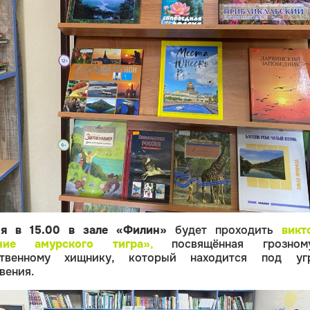
я в 15.00
в зале «Филин»
будет проходить
викт
ние амурского тигра»
,
посвящённая грозно
ственному хищнику, который находится под уг
вения.