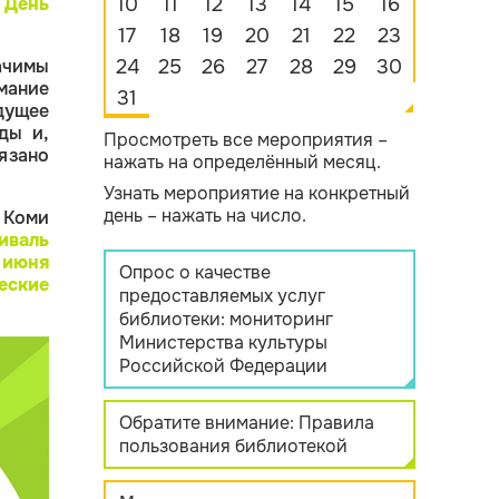
День
10
11
12
13
14
15
16
17
18
19
20
21
22
23
ачимы
24
25
26
27
28
29
30
мание
31
дущее
ды и,
Просмотреть все мероприятия –
язано
нажать на определённый месяц.
Узнать мероприятие на конкретный
день – нажать на число.
 Коми
иваль
5 июня
Опрос о качестве
ские
предоставляемых услуг
библиотеки: мониторинг
Министерства культуры
Российской Федерации
Обратите внимание: Правила
пользования библиотекой