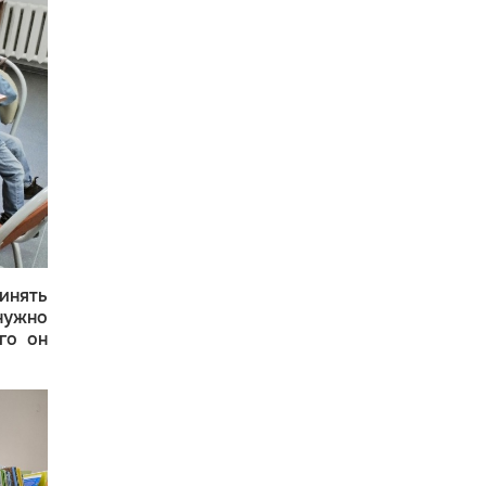
инять
нужно
го он