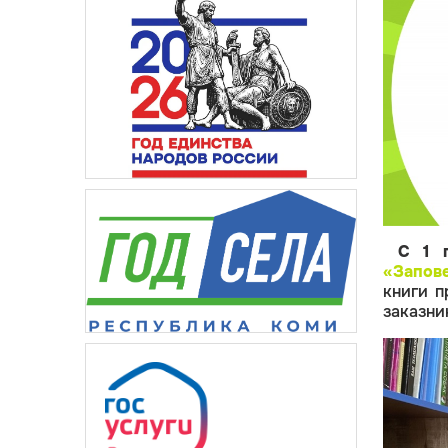
С 1 
«Запов
книги п
заказни