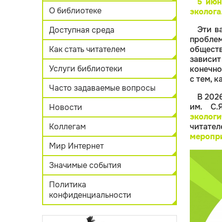
5 ию
О библиотеке
эколога
Эти в
Доступная среда
пробле
Как стать читателем
обществ
зависит
Услуги библиотеки
конечно
с тем, 
Часто задаваемые вопросы
В 202
им. С
Новости
экологи
Коллегам
читате
меропр
Мир Интернет
Значимые события
Политика
конфиденциальности