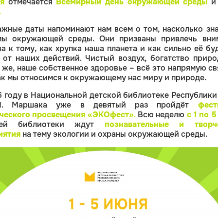
ня
отмечается
Всемирный день окружающей среды
и
.
ажные даты напоминают нам всем о том, насколько зн
мы окружающей среды. Они призваны привлечь вни
а к тому, как хрупка наша планета и как сильно её бу
 от наших действий. Чистый воздух, богатство приро
 же, наше собственное здоровье – всё это напрямую св
как мы относимся к окружающему нас миру и природе.
6 году в Национальной детской библиотеке Республики
.Я. Маршака уже в девятый раз пройдёт
фест
ческого просвещения
«ЭКОфест»
.
Всю неделю
с 1 по 
лей библиотеки ждут
познавательные и творче
иятия
на тему экологии и охраны окружающей среды.