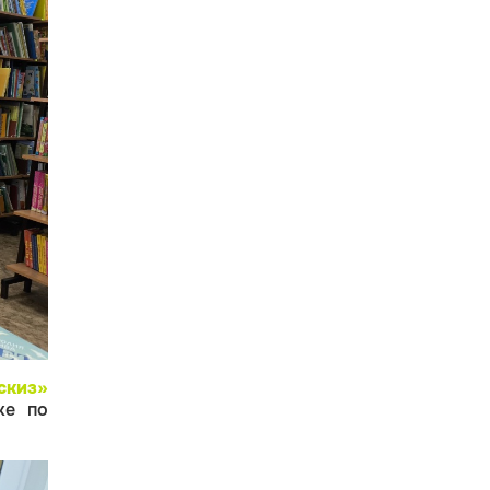
скиз»
ке по