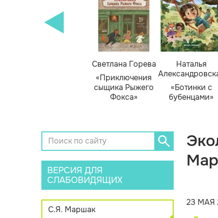
кизюк
Тамара Михеева
Светлана Горева
Наталья
Александровск
нью
«Тайник в доме
«Приключения
я»
художника»
сыщика Рыжего
«Ботинки с
Фокса»
бубенцами»
Эко
Мар
ВЕРСИЯ ДЛЯ
СЛАБОВИДЯЩИХ
23 МАЯ 
С.Я. Маршак