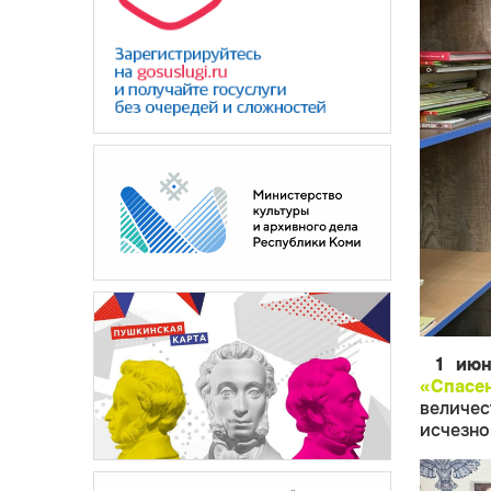
1 июн
«Спасе
величе
исчезно