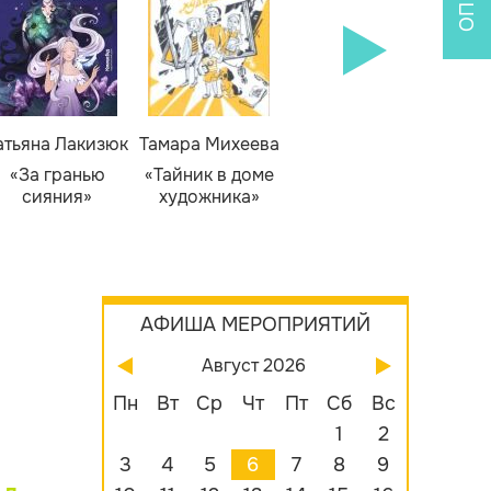
атьяна Лакизюк
Тамара Михеева
Светлана Горева
Н
Алекс
«За гранью
«Тайник в доме
«Приключения
сияния»
художника»
сыщика Рыжего
«Б
Фокса»
бу
АФИША МЕРОПРИЯТИЙ
Август 2026
Пн
Вт
Ср
Чт
Пт
Сб
Вс
1
2
3
4
5
6
7
8
9