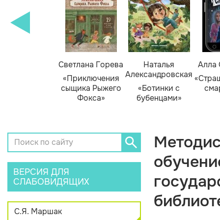
амара Михеева
Светлана Горева
Наталья
Алла
Александровская
Тайник в доме
«Приключения
«Стра
художника»
сыщика Рыжего
«Ботинки с
сма
Фокса»
бубенцами»
Методис
обучени
ВЕРСИЯ ДЛЯ
государ
СЛАБОВИДЯЩИХ
библиот
С.Я. Маршак