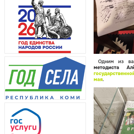
Одним из ва
методиста А
государственно
мая
.