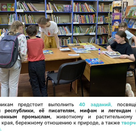
тникам предстоит выполнить
40 заданий
,
посвящё
и республики
,
её писателям
,
мифам и легендам 
ионным промыслам
, животному и растительному
 края, бережному отношению к природе, а также
творч
я
.