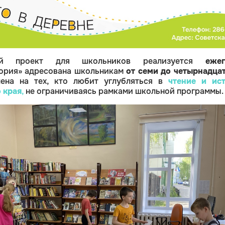
ий проект для школьников реализуется
ежег
ория» адресована школьникам
от семи до четырнадцат
ена на тех, кто любит углубляться в
чтение и ис
 края
,
не ограничиваясь рамками школьной программы.