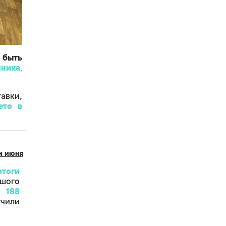
быть
нника
,
авки,
ето в
и июня
итоги
ого
.
188
чили