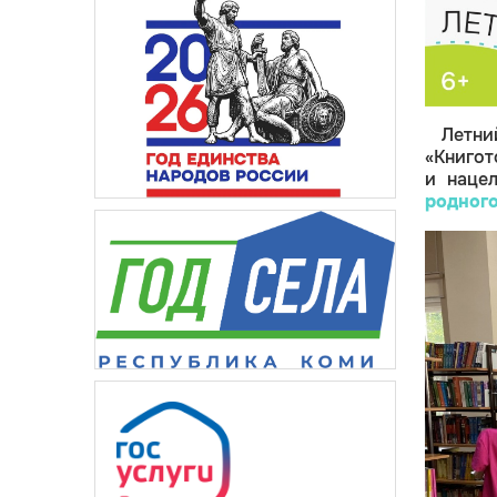
Летн
«Книгот
и нацел
родного