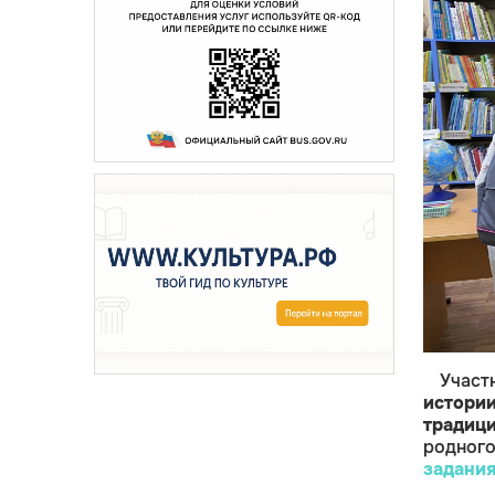
Учас
истори
традиц
родного
задани