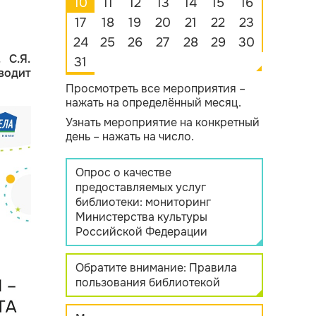
10
11
12
13
14
15
16
17
18
19
20
21
22
23
24
25
26
27
28
29
30
 С.Я.
31
водит
Просмотреть все мероприятия –
нажать на определённый месяц.
Узнать мероприятие на конкретный
день – нажать на число.
Опрос о качестве
предоставляемых услуг
библиотеки: мониторинг
Министерства культуры
Российской Федерации
Обратите внимание: Правила
пользования библиотекой