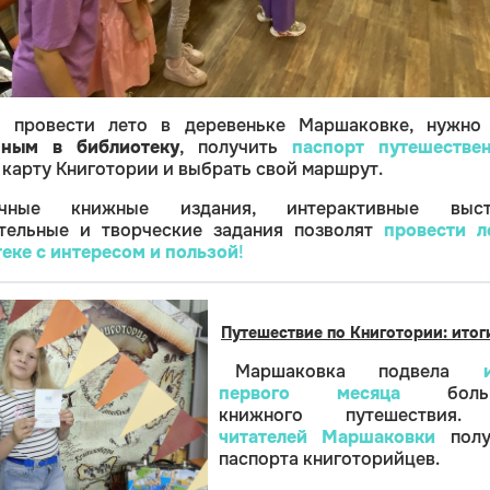
 провести лето в деревеньке Маршаковке, нужно
нным в библиотеку
, получить
паспорт путешестве
 карту Книготории и выбрать свой маршрут.
очные книжные издания, интерактивные выст
ательные и творческие задания позволят
провести
л
еке с интересом и пользой
!
Путешествие по Книготории: итог
Маршаковка подвела
первого месяца
больш
книжного путешествия
читателей Маршаковки
полу
паспорта книготорийцев.