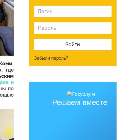
Забыли пароль?
 Коми
,
, где
ьским
рик и
ны по
мощью
Решаем вместе