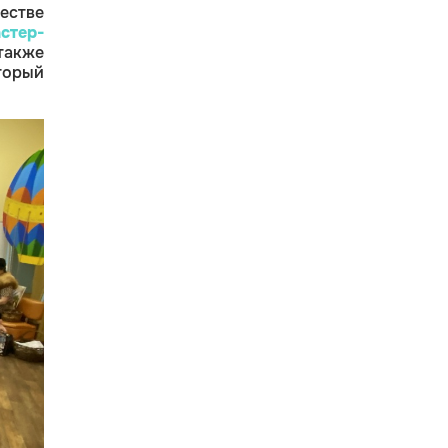
естве
стер-
 также
орый