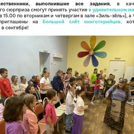
ественники
,
выполнившие все задания
, в кач
го сюрприза
смогут принять участие
в удивительном ма
в 15.00 по вторникам и четвергам в зале «Зиль-зёль»), а
 приглашены на
Большой слёт книготорийцев
,
кот
 в сентябре!