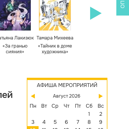
атьяна Лакизюк
Тамара Михеева
Светлана Горева
Н
Алекс
«За гранью
«Тайник в доме
«Приключения
сияния»
художника»
сыщика Рыжего
«Б
Фокса»
бу
АФИША МЕРОПРИЯТИЙ
лей
Август 2026
Пн
Вт
Ср
Чт
Пт
Сб
Вс
1
2
3
4
5
6
7
8
9