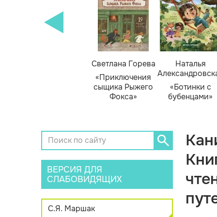
кизюк
Тамара Михеева
Светлана Горева
Наталья
Александровск
нью
«Тайник в доме
«Приключения
я»
художника»
сыщика Рыжего
«Ботинки с
Фокса»
бубенцами»
Кан
Кни
ВЕРСИЯ ДЛЯ
чте
СЛАБОВИДЯЩИХ
пут
С.Я. Маршак