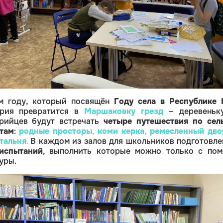
м году, который посвящён
Году села в Республике
ория превратится в
Маршаковку грезд
– деревеньку
орийцев будут встречать
четыре путешествия по сел
там
:
родные просторы
,
коми керка
,
ремесленный дво
тальня
.
В каждом из залов для школьников подготовле
 испытаний
,
выполнить которые можно только с по
уры.