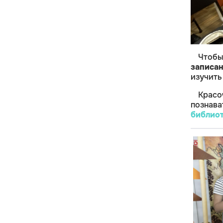
Чтобы
записа
изучить
Крас
познав
библиот