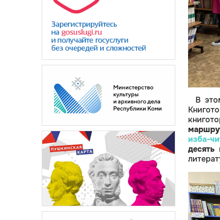
В это
Книгот
книгот
маршру
изба-чи
десять
литерат