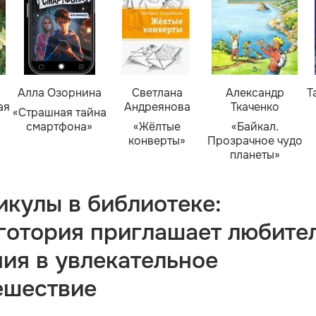
Алла Озорнина
Светлана
Александр
Т
ая
Андреянова
Ткаченко
«Страшная тайна
смартфона»
«Жёлтые
«Байкал.
конверты»
Прозрачное чудо
планеты»
икулы в библиотеке:
готория приглашает любите
ния в увлекательное
ешествие