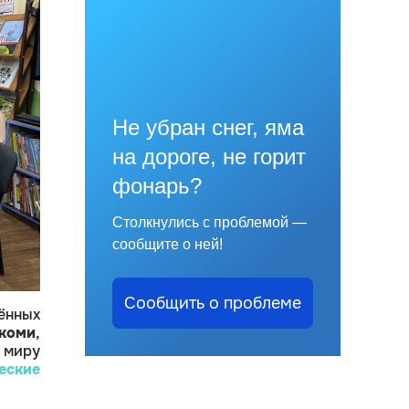
Не убран снег, яма
на дороге, не горит
фонарь?
Столкнулись с проблемой —
сообщите о ней!
Сообщить о проблеме
нных
коми
,
 миру
еские