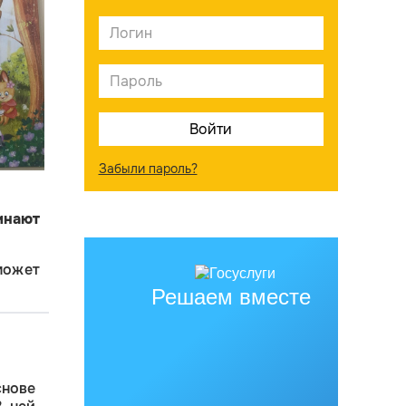
Забыли пароль?
инают
может
Решаем вместе
нове