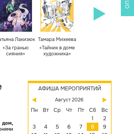
атьяна Лакизюк
Тамара Михеева
Светлана Горева
Н
Алекс
«За гранью
«Тайник в доме
«Приключения
сияния»
художника»
сыщика Рыжего
«Б
Фокса»
бу
е
АФИША МЕРОПРИЯТИЙ
Август 2026
Пн
Вт
Ср
Чт
Пт
Сб
Вс
1
2
й
дом,
3
4
5
6
7
8
9
рнями