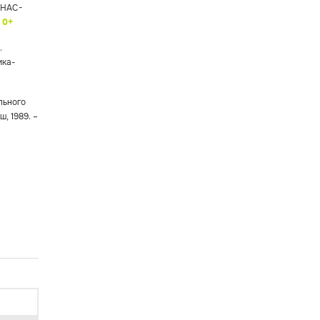
 ЭНАС-
.
0+
.
ика-
льного
, 1989. –