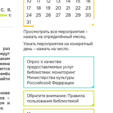
10
11
12
13
14
15
16
17
18
19
20
21
22
23
С. Я.
зни
с
24
25
26
27
28
29
30
31
Просмотреть все мероприятия –
нажать на определённый месяц.
Узнать мероприятие на конкретный
 раз
день – нажать на число.
ведут
аким
Опрос о качестве
жена
предоставляемых услуг
ются
библиотеки: мониторинг
емён
Министерства культуры
айти
Российской Федерации
нове
Обратите внимание: Правила
ов –
пользования библиотекой
ом и
е.