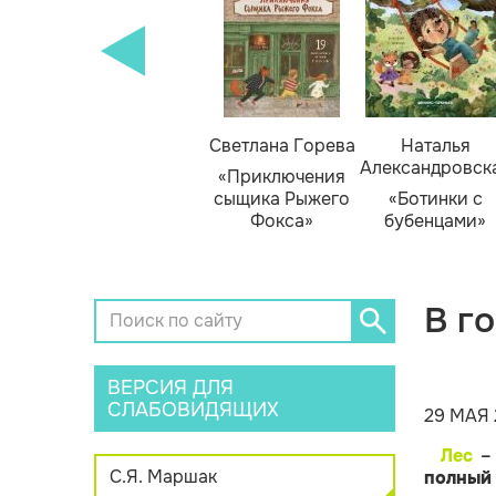
кизюк
Тамара Михеева
Светлана Горева
Наталья
Александровск
нью
«Тайник в доме
«Приключения
я»
художника»
сыщика Рыжего
«Ботинки с
Фокса»
бубенцами»
В го
ВЕРСИЯ ДЛЯ
СЛАБОВИДЯЩИХ
29 МАЯ 
Лес
– 
С.Я. Маршак
полный