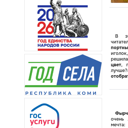
В 
читат
портн
иголок
решила
цвет
, 
лучше?
отобрат
Фырч
очень 
мечта