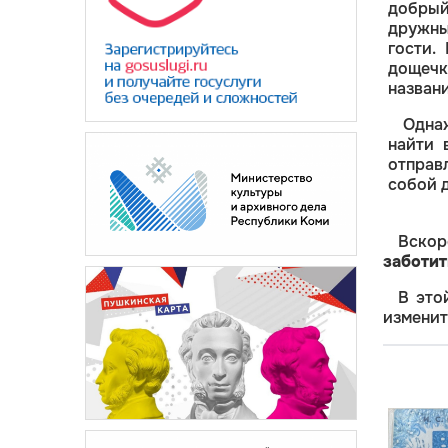
добрый
дружны
гости.
дощеч
названи
Одна
найти 
отправ
собой д
Вскор
заботит
В это
изменит