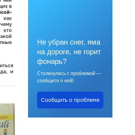
 ней
щих в
исой-
 как
чему
кто
акой
Не убран снег, яма
пные
на дороге, не горит
фонарь?
иться
да, и
Столкнулись с проблемой —
сообщите о ней!
Сообщить о проблеме