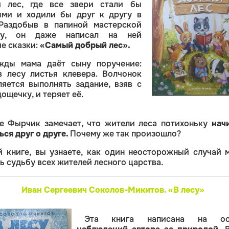
 лес, где все звери стали бы
ми и ходили бы друг к другу в
 Раздобыв в папиной мастерской
ку, он даже написал на ней
е сказки:
«Самый добрый лес».
жды мама даёт сыну поручение:
в лесу листья клевера. Волчонок
ляется выполнять задание, взяв с
ощечку, и теряет её.
е Фырчик замечает, что жители леса потихоньку
нач
ься друг о друге.
Почему же так произошло?
й книге, вы узнаете, как один неосторожный случай 
ь судьбу всех жителей лесного царства.
Иван Сергеевич Соколов-Микитов. «В лесу»
Эта книга написана на ос