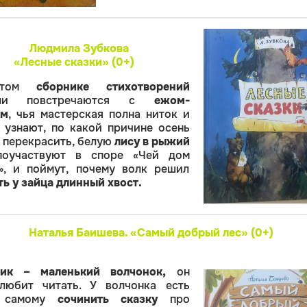
Людмила Зубкова
«Лесные сказки» (0+)
этом
сборнике стихотворений
ели повстречаются с
ежом-
ым
, чья мастерская полна ниток и
, узнают, по какой причине осень
 перекрасить, белую
лису в рыжий
поучаствуют в споре «Чей дом
», и поймут, почему волк решил
ь у зайца длинный хвост.
Наталья Баишева. «Самый добрый лес» (0+)
ик – маленький волчонок,
он
любит читать. У волчонка есть
: самому
сочинить сказку
про