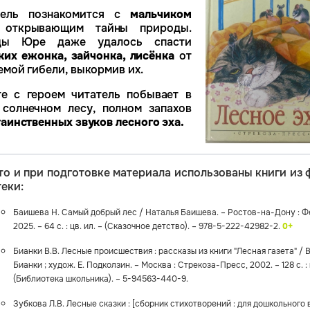
тель 
познакомится с 
мальчиком 
 открывающим тайны природы. 
Однажды Юре даже удалось спасти 
ких ежонка, зайчонка, лисёнка
 от 
мой гибели, выкормив их. 
е с героем читатель побывает в 
 солнечном лесу, полном запахов 
таинственных звуков лесного эха.
то и при подготовке материала использованы книги из 
еки:
Баишева Н. Самый добрый лес / Наталья Баишева. – Ростов-на-Дону : Ф
2025. – 64 с. : цв. ил. – (Сказочное детство). – 978-5-222-42982-2.
0+
Бианки В.В. Лесные происшествия : рассказы из книги "Лесная газета" / В
Бианки ; худож. Е. Подколзин. – Москва : Стрекоза-Пресс, 2002. – 128 с. : 
(Библиотека школьника). – 5-94563-440-9.
Зубкова Л.В. Лесные сказки : [сборник стихотворений : для дошкольного 