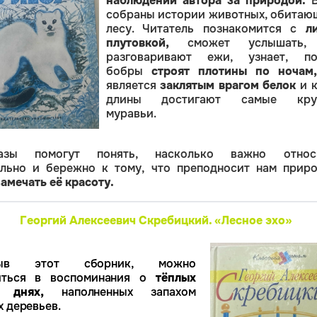
наблюдений автора за природой.
В
собраны истории животных, обитаю
лесу. Читатель познакомится с
л
плутовкой,
сможет услышать,
разговаривают ежи, узнает, по
бобры
строят плотины по ночам,
является
заклятым врагом белок
и к
длины достигают самые кру
муравьи.
казы помогут понять, насколько важно относ
льно и бережно к тому, что преподносит нам приро
амечать её красоту.
Георгий Алексеевич Скребицкий. «Лесное эхо»
рыв этот сборник, можно 
иться в воспоминания о 
тёплых 
х днях,
 наполненных запахом 
 деревьев.