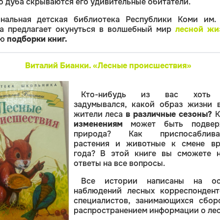
о дуба скрываются его удивительные обитатели.
нальная детская библиотека Республики Коми им. 
а предлагает окунуться в волшебный мир
лесной жи
ью
подборки книг.
Виталий Бианки. «Лесные происшествия»
Кто-нибудь из вас хоть
задумывался, какой образ жизни 
жители леса
в различные сезоны?
К
изменениям
может быть подвер
природа? Как приспосаблива
растения и животные к смене вр
года? В этой книге вы сможете н
ответы на все вопросы.
Все истории написаны на ос
наблюдений лесных корреспондент
специалистов, занимающихся сбор
распространением информации о лес