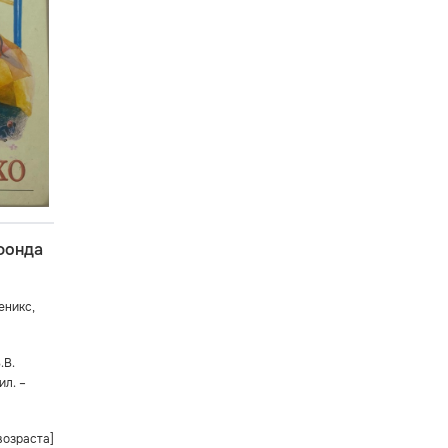
фонда
еникс,
.В.
ил. –
возраста]