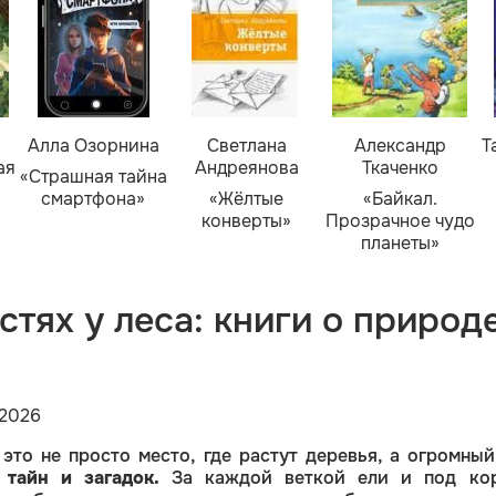
Алла Озорнина
Светлана
Александр
Т
ая
Андреянова
Ткаченко
«Страшная тайна
смартфона»
«Жёлтые
«Байкал.
конверты»
Прозрачное чудо
планеты»
стях у леса: книги о природ
2026
это не просто место, где растут деревья, а огромны
 тайн и загадок.
За каждой веткой ели и под ко