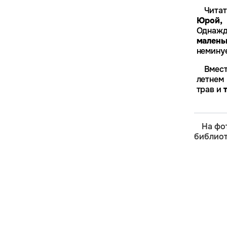
Чита
Юрой,
малень
неминуе
Вмест
летнем
трав и 
На фо
библиот