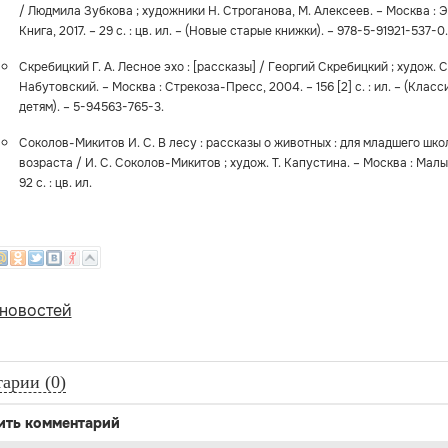
/ Людмила Зубкова ; художники Н. Строганова, М. Алексеев. – Москва :
Книга, 2017. – 29 с. : цв. ил. – (Новые старые книжки). – 978-5-91921-537-0
Скребицкий Г. А. Лесное эхо : [рассказы] / Георгий Скребицкий ; худож. С
Набутовский. – Москва : Стрекоза-Пресс, 2004. – 156 [2] с. : ил. – (Класс
детям). – 5-94563-765-3.
Соколов-Микитов И. С. В лесу : рассказы о животных : для младшего шко
возраста / И. С. Соколов-Микитов ; худож. Т. Капустина. – Москва : Малыш
92 с. : цв. ил.
 новостей
арии (0)
ить комментарий