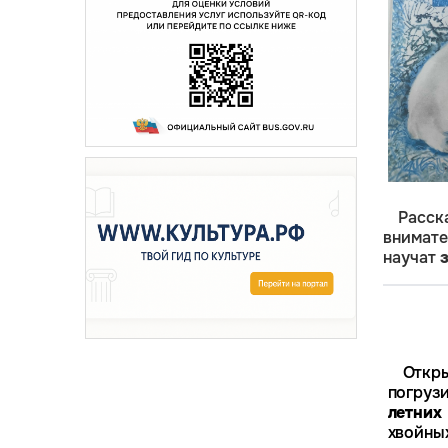
Расс
внимате
научат
з
Отк
погруз
летни
хвойных