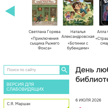
амара Михеева
Светлана Горева
Наталья
Алла
Александровская
Тайник в доме
«Приключения
«Стра
художника»
сыщика Рыжего
«Ботинки с
сма
Фокса»
бубенцами»
День люб
библиот
ВЕРСИЯ ДЛЯ
СЛАБОВИДЯЩИХ
6 ИЮЛЯ 2026
С.Я. Маршак