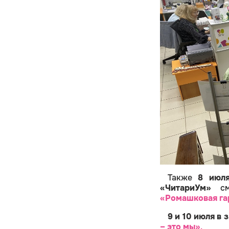
Также
8 июля
«ЧитариУм»
смо
«Ромашковая г
9 и 10 июля
в 
– это мы»
.