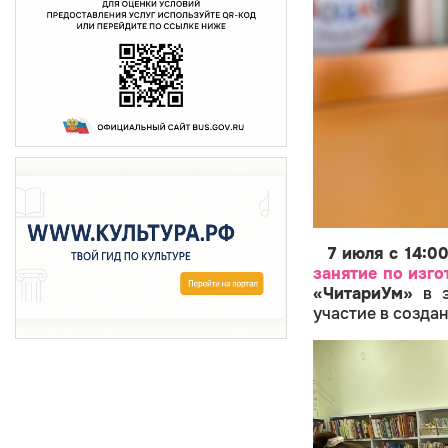
7 июля с 14:00
занятие
по изго
«ЧитариУм»
в э
участие в созда