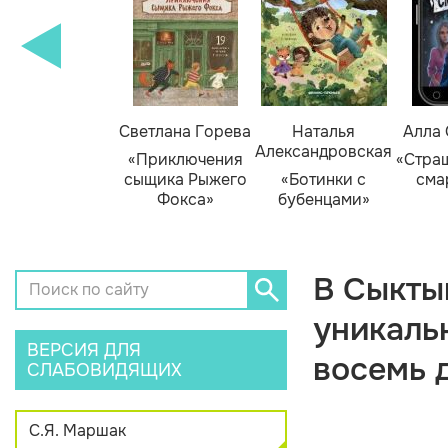
амара Михеева
Светлана Горева
Наталья
Алла
Александровская
Тайник в доме
«Приключения
«Стра
художника»
сыщика Рыжего
«Ботинки с
сма
Фокса»
бубенцами»
В Сыкты
уникаль
ВЕРСИЯ ДЛЯ
восемь 
СЛАБОВИДЯЩИХ
С.Я. Маршак