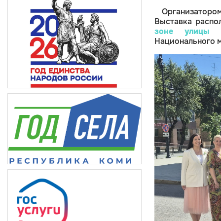
Организаторо
Выставка распо
зоне улицы К
Национального м