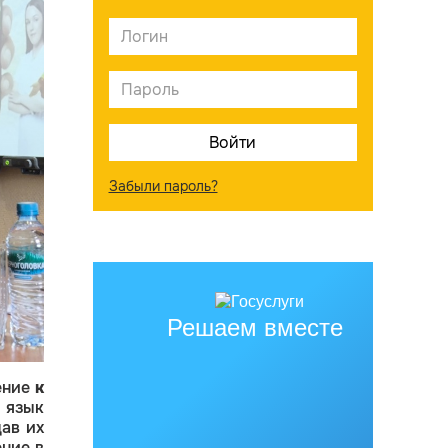
Забыли пароль?
Решаем вместе
ение
к
 язык
ав их
ние в