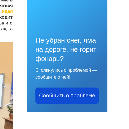
яться
идея
ходит
я и о
ах, а
Не убран снег, яма
на дороге, не горит
фонарь?
Столкнулись с проблемой —
сообщите о ней!
Сообщить о проблеме