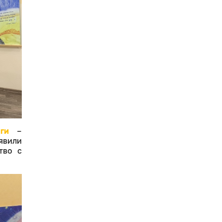
ги
–
явили
тво с