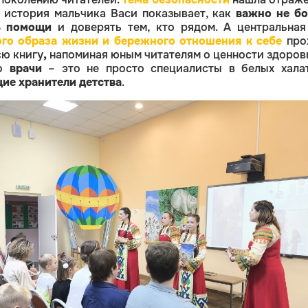
история мальчика Васи показывает, как
важно не бо
ь помощи
и доверять тем, кто рядом.
А центральная
го образа жизни и бережного отношения к себе
про
сю книгу
,
напоминая юным читателям о ценности здоровь
то
врачи
– это не просто специалисты в белых халат
ие хранители детства
.