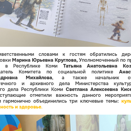
ветственными словами к гостям обратились
дире
овки
Марина Юрьевна Круглова,
Уполномоченный по п
ка в Республике Коми
Татьяна Анатольевна Коз
датель Комитета по социальной политике
Анас
ндровна Михайлова
, а также начальник от
течного и архивного дела Министерства культ
ого дела Республики Коми
Светлана Алексеевна Кис
ступающие отметили важность данного мероприят
м гармонично объединились три ключевые темы:
кул
ность и здоровье
.