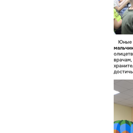
Юные 
мальчи
олицет
врачам,
хранит
достичь