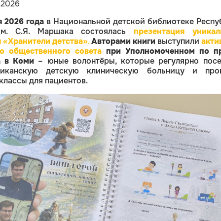
 2026
я 2026 года
в Национальной детской библиотеке Респу
м. С.Я. Маршака
состоялась
презентация уникал
 «Хранители детства»
.
Авторами книги
выступили
акти
о общественного совета
при Уполномоченном по п
а в Коми
– юные волонтёры, которые регулярно пос
ликанскую детскую клиническую больницу и про
классы для пациентов.