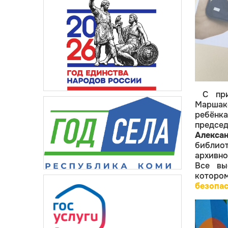
С при
Маршак
ребён
предсе
Алекса
библио
архивн
Все вы
которо
безопас