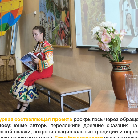
урная составляющая проекта
раскрылась через обращ
посу
:
юные авторы переложили древние сказания на
нной сказки, сохранив национальные традиции и перед
поколению читателей.
Тема безопасности
нашла отраже