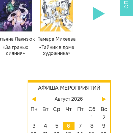
атьяна Лакизюк
Тамара Михеева
Светлана Горева
Н
Алекс
«За гранью
«Тайник в доме
«Приключения
сияния»
художника»
сыщика Рыжего
«Б
Фокса»
бу
АФИША МЕРОПРИЯТИЙ
Август 2026
Пн
Вт
Ср
Чт
Пт
Сб
Вс
1
2
3
4
5
6
7
8
9