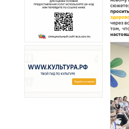
сюжете:
просит
здорово
через в
том, ч
настоящ