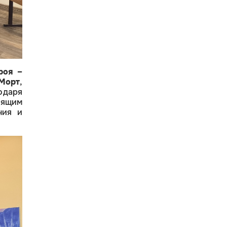
роя –
Морт
,
одаря
оящим
ния и