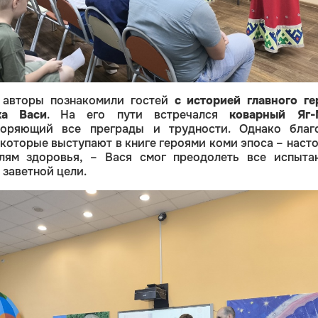
авторы познакомили гостей
с историей главного ге
ка Васи
. На его пути встречался
коварный Яг-
воряющий все преграды и трудности. Однако благ
 которые выступают в книге героями коми эпоса – наст
елям здоровья, – Вася смог преодолеть все испыта
 заветной цели.