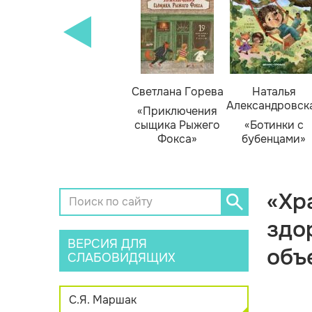
кизюк
Тамара Михеева
Светлана Горева
Наталья
Александровск
нью
«Тайник в доме
«Приключения
я»
художника»
сыщика Рыжего
«Ботинки с
Фокса»
бубенцами»
«Хр
здо
ВЕРСИЯ ДЛЯ
объ
СЛАБОВИДЯЩИХ
С.Я. Маршак