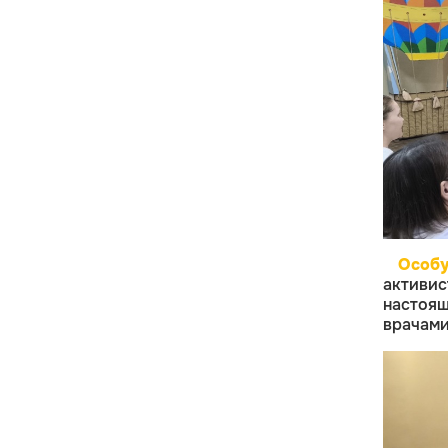
Особ
активи
настоя
врачами