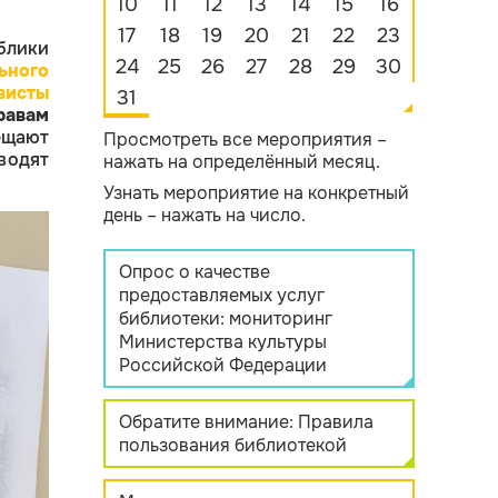
10
11
12
13
14
15
16
17
18
19
20
21
22
23
блики
24
25
26
27
28
29
30
ьного
висты
31
равам
ещают
Просмотреть все мероприятия –
водят
нажать на определённый месяц.
Узнать мероприятие на конкретный
день – нажать на число.
Опрос о качестве
предоставляемых услуг
библиотеки: мониторинг
Министерства культуры
Российской Федерации
Обратите внимание: Правила
пользования библиотекой