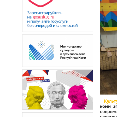
Культ
коми э
совреме
новому 