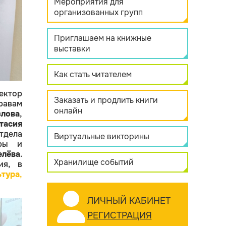
Мероприятия для
организованных групп
Приглашаем на книжные
выставки
Как стать читателем
ктор
Заказать и продлить книги
равам
онлайн
лова
,
тасия
дела
Виртуальные викторины
уры и
елёва
.
Хранилище событий
ия, в
ьтура
,
ЛИЧНЫЙ КАБИНЕТ
РЕГИСТРАЦИЯ