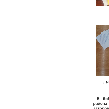
с. 
В биб
района
авторов