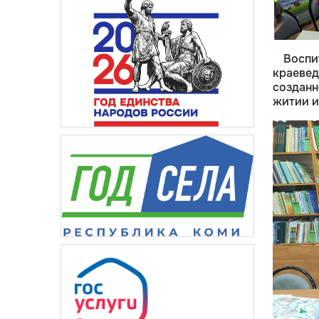
Воспи
краеве
созданн
житии и