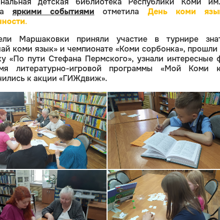
нальная детская библиотека Республики Коми им.
ка
яркими событиями
отметила
День коми язы
нности
.
ели Маршаковки приняли участие в турнире зна
ай коми язык» и чемпионате «Коми сорбонка», прошли 
у «По пути Стефана Пермского», узнали интересные 
мя литературно-игровой программы «Мой Коми к
ились к акции «ГИЖдвиж».