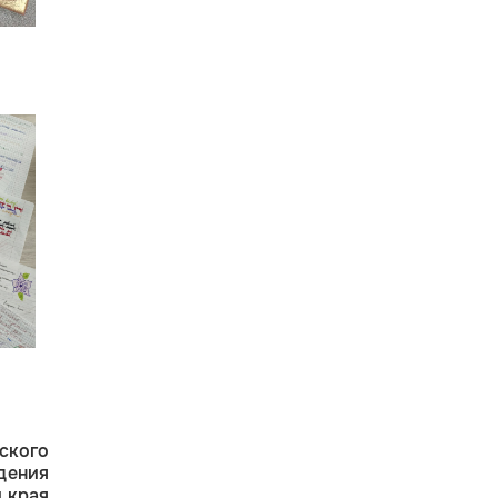
ского
дения
 края