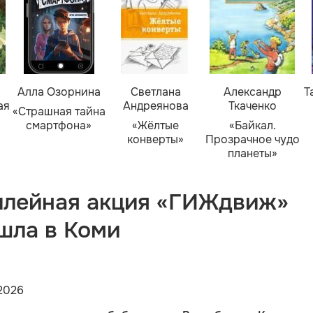
Алла Озорнина
Светлана
Александр
Т
ая
Андреянова
Ткаченко
«Страшная тайна
смартфона»
«Жёлтые
«Байкал.
конверты»
Прозрачное чудо
планеты»
лейная акция «ГИЖдвиж»
шла в Коми
2026