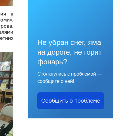
дия в
оми».
рова.
елями
етних
Не убран снег, яма
на дороге, не горит
фонарь?
Столкнулись с проблемой —
сообщите о ней!
Сообщить о проблеме