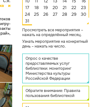
 С.Я.
10
11
12
13
14
15
16
ка и
17
18
19
20
21
22
23
24
25
26
27
28
29
30
токов
31
игру-
факты
Просмотреть все мероприятия –
рай»,
нажать на определённый месяц.
Узнать мероприятие на конкретный
день – нажать на число.
Опрос о качестве
предоставляемых услуг
библиотеки: мониторинг
Министерства культуры
Российской Федерации
Обратите внимание: Правила
пользования библиотекой