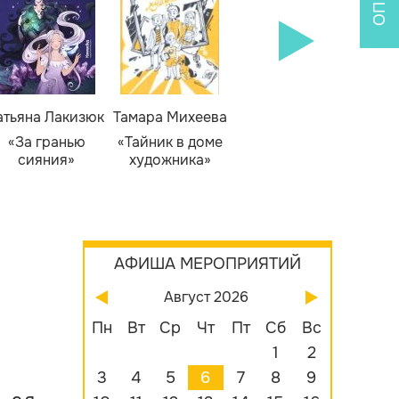
атьяна Лакизюк
Тамара Михеева
Светлана Горева
Н
Алекс
«За гранью
«Тайник в доме
«Приключения
сияния»
художника»
сыщика Рыжего
«Б
Фокса»
бу
АФИША МЕРОПРИЯТИЙ
Август 2026
Пн
Вт
Ср
Чт
Пт
Сб
Вс
1
2
3
4
5
6
7
8
9