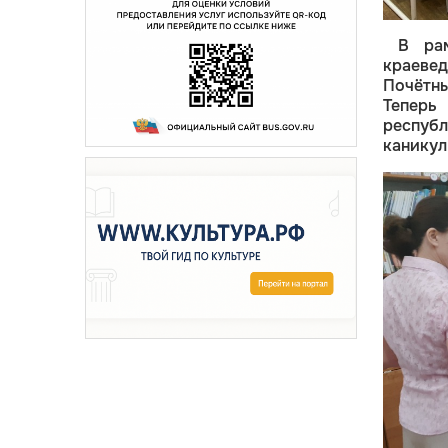
В рам
краеве
Почётны
Теперь
республ
каникул