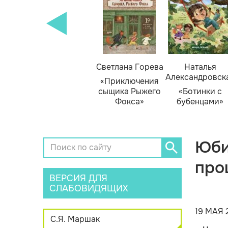
кизюк
Тамара Михеева
Светлана Горева
Наталья
Александровск
нью
«Тайник в доме
«Приключения
я»
художника»
сыщика Рыжего
«Ботинки с
Фокса»
бубенцами»
Юби
про
ВЕРСИЯ ДЛЯ
СЛАБОВИДЯЩИХ
19 МАЯ 
С.Я. Маршак