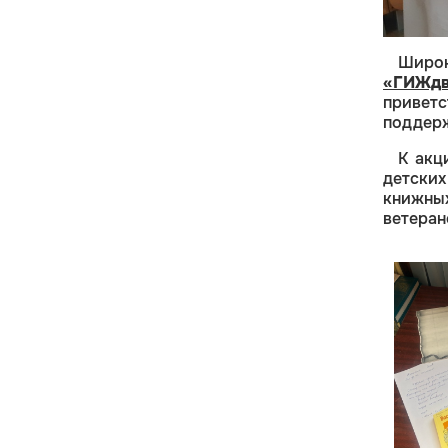
Широ
«ГИЖд
приветс
поддерж
К акц
детских
книжны
ветеран