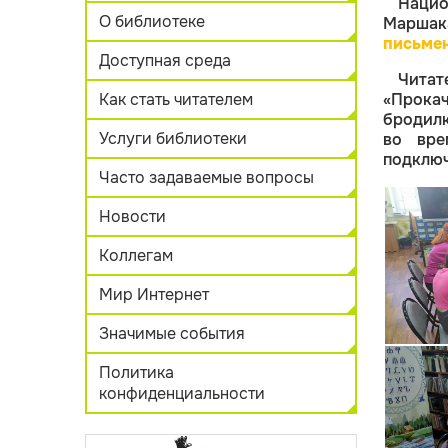
Нацио
О библиотеке
Марша
письме
Доступная среда
Читат
Как стать читателем
«Прокач
бродилк
Услуги библиотеки
во вре
подключ
Часто задаваемые вопросы
Новости
Коллегам
Мир Интернет
Значимые события
Политика
конфиденциальности