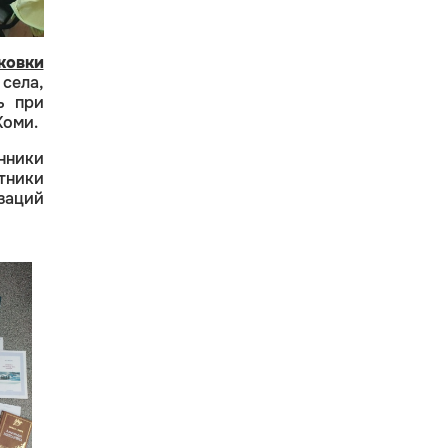
ковки
села,
ь при
Коми.
нники
тники
заций