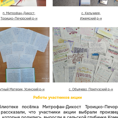
п. Митрофан-Дикост,
с. Кельчиюр,
Троицко-Печорский р-н
Ижемский р-н
Мутный Материк, Усинский р-н
с. Объячево, Прилузский р-н
Работы участников акции
лиотеке посёлка Митрофан-Дикост Троицко-Печор
 рассказали, что участники акции выбрали произве
, которые родились, выросли в сельской глубинке Коми