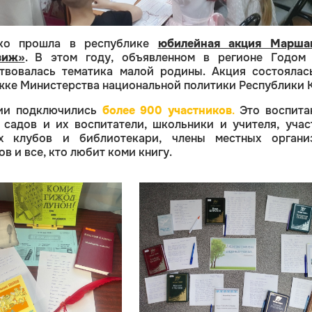
ко прошла в республике
юбилейная акция Марша
виж»
. В этом году, объявленном в регионе Годом 
твовалась тематика малой родины. Акция состоялас
ке Министерства национальной политики Республики 
ии подключились
более 900 участников
.
Это воспита
 садов и их воспитатели, школьники и учителя, учас
х клубов и библиотекари, члены местных органи
ов и все, кто любит коми книгу.