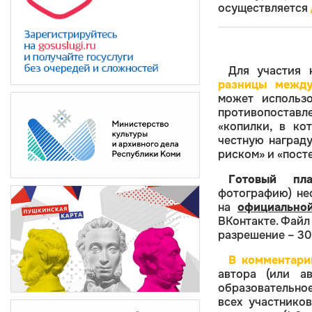
осуществляется
Для участия
разницы между
может использо
противопостав
«копилки, в ко
честную наград
риском» и «пост
Готовый пла
фотографию) не
на
официальной
ВКонтакте. Файл
разрешение – 30
В комментари
автора (или ав
образовательное
всех участнико