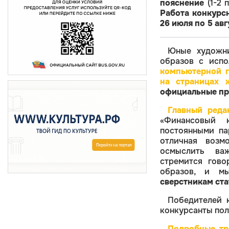
пояснение
(1-2 
Работа конкурс
26 июля по 5 авг
Юные художни
образов с испо
компьютерной 
на страницах 
официальные пр
Главный реда
«Финансовый 
постоянными па
отличная возм
осмыслить ва
стремится гово
образов, и м
сверстникам ста
Победителей 
конкурсанты по
Подробные тр