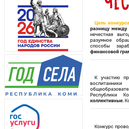
Цель конкурс
разницу между 
нечестная выг
разумное обра
способы зара
финансовой гра
К участию п
воспитанни
общеобразова
Республики К
коллективные
. 
Конкурс пров