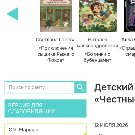
амара Михеева
Светлана Горева
Наталья
Алла
Александровская
Тайник в доме
«Приключения
«Стра
художника»
сыщика Рыжего
«Ботинки с
сма
Фокса»
бубенцами»
Детский
«Честны
ВЕРСИЯ ДЛЯ
СЛАБОВИДЯЩИХ
12 ИЮЛЯ 2026
С.Я. Маршак