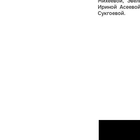
Михеевой,
Эве
Ириной Асеев
Сукгоевой.