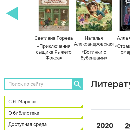
амара Михеева
Светлана Горева
Наталья
Алла
Александровская
Тайник в доме
«Приключения
«Стра
художника»
сыщика Рыжего
«Ботинки с
сма
Фокса»
бубенцами»
Литерат
С.Я. Маршак
О библиотеке
Доступная среда
2020
2