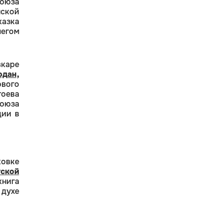
оюза
нской
казка
гом
каре
одан,
ового
оева
оюза
ции в
овке
тской
книга
 духе