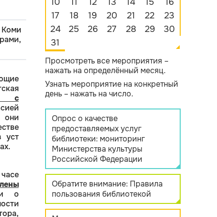
10
11
12
13
14
15
16
17
18
19
20
21
22
23
24
25
26
27
28
29
30
 Коми
рами,
31
Просмотреть все мероприятия –
нажать на определённый месяц.
ющие
Узнать мероприятие на конкретный
ская
день – нажать на число.
сь с
сией
 они
Опрос о качестве
стве
предоставляемых услуг
з уст
библиотеки: мониторинг
ах.
Министерства культуры
Российской Федерации
часе
Обратите внимание: Правила
лены
ли о
пользования библиотекой
ости
ра,