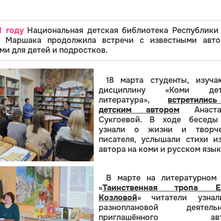
1 году
Национальная детская библиотека Республики
Я. Маршака
продолжила встречи с известными авто
и для детей и подростков.
18 марта студенты, изуча
дисциплину «Коми дет
литература»,
встретили
детским автором
Анаста
Сукгоевой. В ходе беседы
узнали о жизни и творче
писателя, услышали стихи и
автора на коми и русском язык
В марте на литературном 
«
Таинственная тропа Е
Козловой
» читатели узна
разноплановой деятельн
приглашённого авто