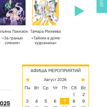
атьяна Лакизюк
Тамара Михеева
Светлана Горева
Н
Алекс
«За гранью
«Тайник в доме
«Приключения
сияния»
художника»
сыщика Рыжего
«Б
Фокса»
бу
АФИША МЕРОПРИЯТИЙ
Август 2026
Пн
Вт
Ср
Чт
Пт
Сб
Вс
1
2
3
4
5
6
7
8
9
025