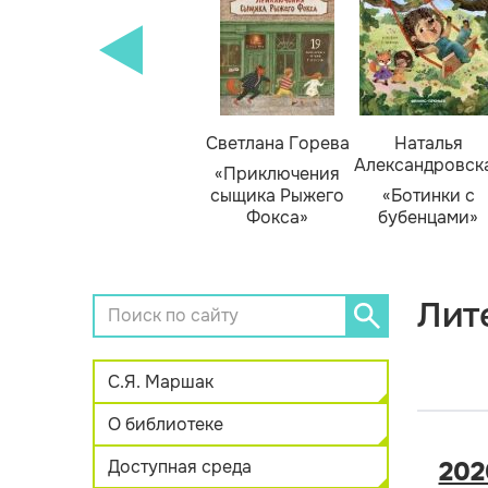
кизюк
Тамара Михеева
Светлана Горева
Наталья
Александровск
нью
«Тайник в доме
«Приключения
я»
художника»
сыщика Рыжего
«Ботинки с
Фокса»
бубенцами»
Лит
С.Я. Маршак
О библиотеке
Доступная среда
202