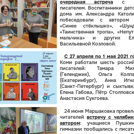
очередная встреча
с к
писателем. Воспитанники дет
дома им. Александра Катол
побеседовали с автором 
«Синее стёклышко», «Шунд
«Таинственная тропа», «Непу
мальчика» и других Ел
Васильевной Козловой.
С 27 апреля по 1 мая 2021 г
Коми работали шесть росси
писателей: Тамара Мих
(Геленджик), Ольга Колпа
(Екатеринбург), Анна Игна
(Санкт-Петербург) и сыктыв
Елена Габова, Пётр Столповс
Анастасия Сукгоева.
24 июня Маршаковка
провел
читателей
встречу с челяби
автором
: учащиеся Пушкин
гимназии пообщались с писат