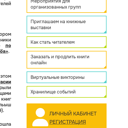
Мероприятия для
елей
организованных групп
Приглашаем на книжные
выставки
тором
ники
Как стать читателем
ие
по
ьӧа»
.
Заказать и продлить книги
онлайн
этом
Виртуальные викторины
тасии
рыли
Хранилище событий
ищами
 книг
ильыш
).
ЛИЧНЫЙ КАБИНЕТ
РЕГИСТРАЦИЯ
ошла