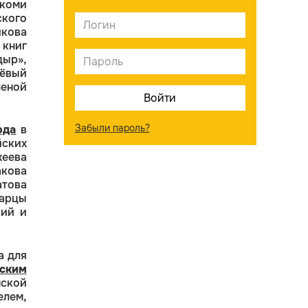
оми
ского
икова
книг
ыр»,
тёвый
еной
Забыли пароль?
ода
в
йских
еева
кова
това
карцы
кий и
а для
нским
ской
елем,