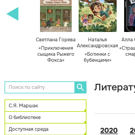
амара Михеева
Светлана Горева
Наталья
Алла
Александровская
Тайник в доме
«Приключения
«Стра
художника»
сыщика Рыжего
«Ботинки с
сма
Фокса»
бубенцами»
Литерат
С.Я. Маршак
О библиотеке
Доступная среда
2020
2